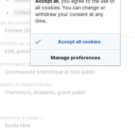
Accept all
, you agree to the use of
all cookies. You can change or
Collections scientifiques et patrimoniales
withdraw your consent at any
time.
ype de données :
Fichiers 3D, Corpus
Accept all cookies
érimètre de communauté :
ESR
, public, privé, national
Manage preferences
mmunauté d'utilisateurs :
Communauté scientifique et tout public
agers et bénéficiaires :
Chercheurs, étudiants, grand public
nditions d'usage :
Accès libre