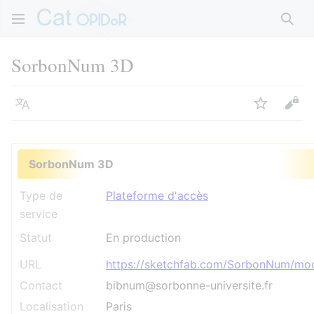
Rech
SorbonNum 3D
Langue
Suivre
Voir
SorbonNum 3D
Type de
Plateforme d'accès
service
Statut
En production
URL
https://sketchfab.com/SorbonNum/mo
Contact
bibnum@sorbonne-universite.fr
Localisation
Paris