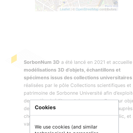
Leaflet
| ©
OpenStreetMap
contributors
SorbonNum 3D
a été lancé en 2021 et accueille
modélisations 3D d’objets, échantillons et
spécimens issus des collections universitaires
réalisées par le pôle Collections scientifiques et
patrimoine de Sorbonne Université afin d’exploit
de manière inédite certains corpus. Il a pour obje
Cookies
de diffuser les
collections universitaires
auprès
chercheurs, des étudiants et du grand public, et
valoriser leur potentiel scientifique.
We use cookies (and similar