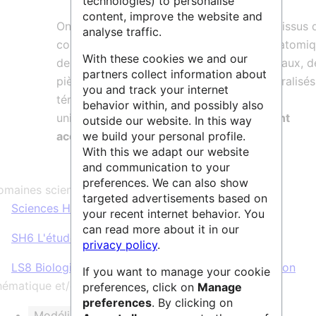
technologies) to personalise
content, improve the website and
On peut y découvrir des spécimens types issus 
analyse traffic.
collections de paléontologie, des cires anatomiq
With these cookies we and our
des échantillons géologiques et des minéraux, d
partners collect information about
pièces ostéologiques et des animaux naturalisés
you and track your internet
témoignent de la richesse des collections
behavior within, and possibly also
universitaires. Ils sont aujourd’hui
librement
outside our website. In this way
we build your personal profile.
accessibles sur Sketchfab
.
With this we adapt our website
and communication to your
preferences. We can also show
maines scientifiques :
targeted advertisements based on
Sciences Humaines & Sociales
,
Vie & Santé
your recent internet behavior. You
can read more about it in our
SH6 L'étude du passé humain
privacy policy
.
LS8 Biologie environnementale, écologie et évolution
If you want to manage your cookie
ématique et/ou mots clés :
preferences, click on
Manage
preferences
. By clicking on
Modélisation 3D
Photogrammétrie