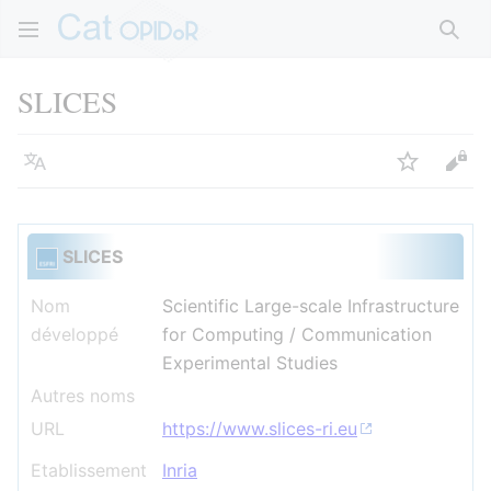
Rech
SLICES
Langue
Suivre
Voir
SLICES
Nom
Scientific Large-scale Infrastructure
développé
for Computing / Communication
Experimental Studies
Autres noms
URL
https://www.slices-ri.eu
Etablissement
Inria