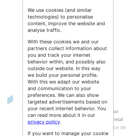
We use cookies (and similar
technologies) to personalise
content, improve the website and
analyse traffic.
With these cookies we and our
Leaflet
| ©
OpenStreetMap
contributors
partners collect information about
you and track your internet
behavior within, and possibly also
outside our website. In this way
we build your personal profile.
With this we adapt our website
and communication to your
preferences. We can also show
targeted advertisements based on
L’objectif principal du projet
SLICES
,
your recent internet behavior. You
Scientific Large-scale Infrastructure for
can read more about it in our
Computing/Communication Experimental
privacy policy
.
Studies
, consiste à renforcer l’excellence de
If you want to manage your cookie
la recherche ainsi que la capacité