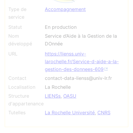
Type de
Accompagnement
service
Statut
En production
Nom
Service d’Aide à la Gestion de la
développé
DOnnée
URL
https://lienss.univ-
larochelle.fr/Service-d-aide-a-la-
gestion-des-donnees-609
Contact
contact-data-lienss@univ-lr.fr
Localisation
La Rochelle
Structure
LIENSs
,
OASU
d'appartenance
Tutelles
La Rochelle Université
,
CNRS