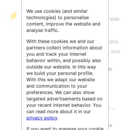
We use cookies (and similar
technologies) to personalise
Le
SAGEDO
a pour mission principale l'aide
content, improve the website and
à la mise en œuvre d’une
politique de
analyse traffic.
gestion de données
en conseillant et
With these cookies we and our
accompagnant les membres du laboratoire.
partners collect information about
Il accompagne les membres du LIENSs, tout
you and track your internet
le long du cycle de vie de la donnée :
behavior within, and possibly also
outside our website. In this way
A la
rédaction de plans de gestion de
we build your personal profile.
données
(
PGD
)
With this we adapt our website
and communication to your
Aux
choix de stockage
preferences. We can also show
A la
rédaction de
métadonnées
,
targeted advertisements based on
your recent internet behavior. You
Au
choix d’entrepôt de données
, etc …
can read more about it in our
Le service souhaite
homogénéiser les
privacy policy
.
processus de partage, de diffusion des
If you want to manage your cookie