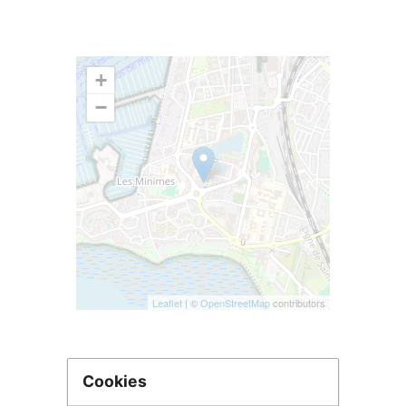
+
−
Leaflet
| ©
OpenStreetMap
contributors
Cookies