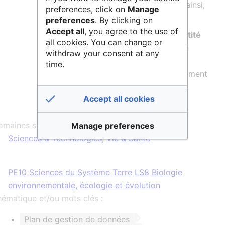
données
de la recherche et répondre ainsi,
preferences, click on
Manage
au plus près aux
principes FAIR
.
preferences
. By clicking on
Accept all
, you agree to the use of
Un
Plan de Gestion des Données d’Entité
all cookies. You can change or
est en cours de rédaction. Il définira un
withdraw your consent at any
cadre de la politique de la gestion des
time.
données du laboratoire. Il servira également
de modèle pour les futurs
PGD
projets.
Accept all cookies
maines scientifiques :
Manage preferences
Sciences & Technologies
,
Vie & Santé
PE10 Sciences du Système Terre
LS8 Biologie
environnementale, écologie et évolution
ématique et/ou mots clés :
Plan de gestion de données