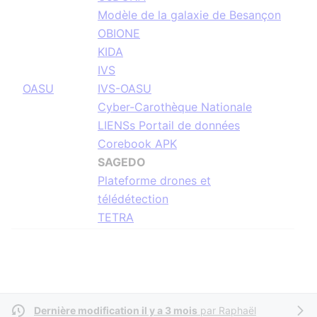
Modèle de la galaxie de Besançon
OBIONE
KIDA
IVS
OASU
IVS-OASU
Cyber-Carothèque Nationale
LIENSs Portail de données
Corebook APK
SAGEDO
Plateforme drones et
télédétection
TETRA
Dernière modification il y a 3 mois
par
Raphaël