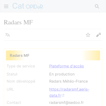
Rech
Radars MF
Langue
Suivre
Voir
Radars MF
Type de service
Plateforme d'accès
Statut
En production
Nom développé
Radars Météo-France
URL
https://radarsmf.aeris-
data.fr
Contact
radarsmf@sedoo.fr