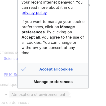
your recent internet behavior. You
Mosaïque de Cumul Lame d’Eau 5min
can read more about it in our
privacy policy
.
Données radiales brutes Double-
Polarisation
If you want to manage your cookie
preferences, click on
Manage
Données radiales brutes Simple-
preferences
. By clicking on
Polarisation
Accept all
, you agree to the use of
all cookies. You can change or
withdraw your consent at any
maines scientifiques :
time.
Sciences & Technologies
Accept all cookies
PE10 Sciences du Système Terre
Manage preferences
ématique et/ou mots clés :
Atmosphère et environnement
ype de données :