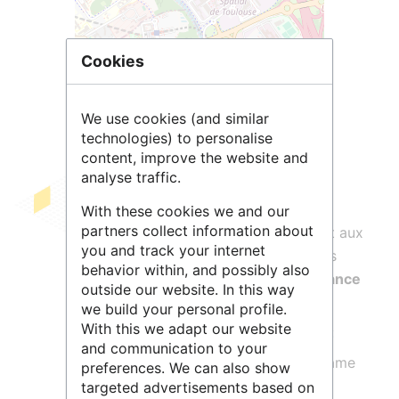
Leaflet
| ©
OpenStreetMap
contributors
Cookies
We use cookies (and similar
technologies) to personalise
content, improve the website and
analyse traffic.
Radars MF est un portail d'accès aux
With these cookies we and our
partners collect information about
données
qui permet aux chercheurs et aux
you and track your internet
enseignants de formuler des demandes
behavior within, and possibly also
pour les 4
produits RADAR Météo-France
outside our website. In this way
archivés dans
AERIS
.
we build your personal profile.
With this we adapt our website
L’archive AERIS contient les 4 produits:
and communication to your
Mosaïque COMEPHORE de Cumul Lame
preferences. We can also show
d’Eau Horaire
targeted advertisements based on