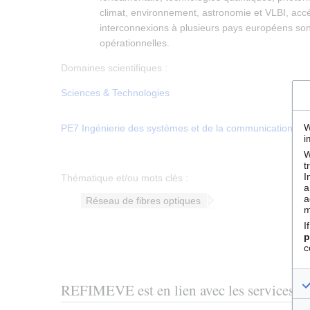
climat, environnement, astronomie et VLBI, accé
interconnexions à plusieurs pays européens son
opérationnelles.
Domaines scientifiques :
Sciences & Technologies
W
PE7 Ingénierie des systèmes et de la communication
i
W
t
I
Thématique et/ou mots clés :
a
a
Réseau de fibres optiques
m
I
p
c
REFIMEVE est en lien avec les services et 