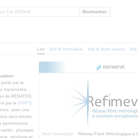
Rechercher
Lire
Voir le formulaire
Voir le texte source
Voir
REFIMEVE
ocation
 porté par le
de transmettre
ques de RENATER,
éré par le
SYRTE
,
uence, avec une
rvice sera étendu
te performance.
 variés : physique
Nom développé
Réseau Fibré Métrologique à 
ique, géodésie et