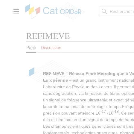
Aller
au
contenu
Menu principal
REFIMEVE
Page
Discussion
REFIMEVE
–
Réseau Fibré Métrologique à V
Européenne
– est un grand instrument national
Laboratoire de Physique des Lasers. Il permet 
sans dégradation, via le réseau de fibres opti
un signal de fréquence ultrastable et exact gén
laboratoire national de métrologie Temps-Fréq
-17
-18
précision pouvant atteindre 10
-10
. Ce se
à la dissémination d’un signal de temps de hau
Les champs scientifiques bénéficiaires sont très
fondamentale, technologies quantiques, photon