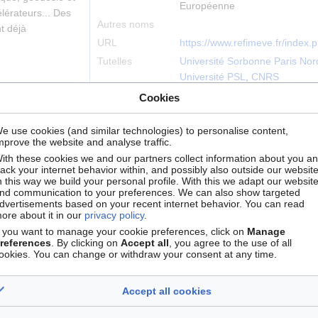
Européenne
lérateurs... Des
Autres noms
t déjà
URL
https://www.refimeve.fr/index.p
Tutelles
Université Sorbonne Paris Nor
Université PSL
,
CNRS
Cookies
Infrastructure
IR
nationale
e use cookies (and similar technologies) to personalise content,
mprove the website and analyse traffic.
Type
Distribuée
ith these cookies we and our partners collect information about you a
rack your internet behavior within, and possibly also outside our website
d'infrastructure
n this way we build your personal profile. With this we adapt our websit
Localisation
Villetaneuse
nd communication to your preferences. We can also show targeted
dvertisements based on your recent internet behavior. You can read
ore about it in our
privacy policy
.
f you want to manage your cookie preferences, click on
Manage
references
. By clicking on
Accept all
, you agree to the use of all
+
ookies. You can change or withdraw your consent at any time.
−
Accept all cookies
structures