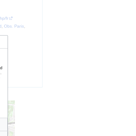
hp/fr
d
,
Obs. Paris
,
nd
.
e