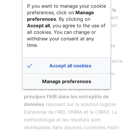
l’
adoption en France des
If you want to manage your cookie
recommandations et des résultats de la
preferences, click on
Manage
RDA
. Le
MESR
soutient le fonctionnement
preferences
. By clicking on
du Noeud National, dans le cadre du Plan
Accept all
, you agree to the use of
all cookies. You can change or
National pour la Science Ouverte.
withdraw your consent at any
time.
L'une des priorités de RDA France est de
faire progresser la certification des
entrepôts et services de données en France.
Accept all cookies
RDA France a proposé, dans le cadre du
projet ANR BRIDGE (2019-2022)
, une
Manage preferences
feuille de route afin d'implémenter les
principes FAIR
dans les entrepôts de
données
reposant sur la solution logiciel
Dataverse de l'IRD, l'INRIA et le CIRAD. La
méthodologie et les résultats sont
réutilisables dans d’autres contextes multi-