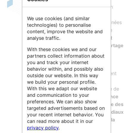
Organisation internationale, la Research
Data Alliance, RDA, met en place les
We use cookies (and similar
meilleures pratiques en matière de données
technologies) to personalise
de la recherche et a comme mission de
content, improve the website and
construire des passerelles sociales et
analyse traffic.
techniques pour permettre le libre partage
With these cookies we and our
des données, leur réutilisation et leur
partners collect information about
interopérabilité
.
you and track your internet
behavior within, and possibly also
Plus de 500 membres de la RDA viennent
outside our website. In this way
de France et le
CNRS
est activement
we build your personal profile.
With this we adapt our website
engagé dans la RDA et est responsable de
and communication to your
l’animation du
Nœud national RDA France
preferences. We can also show
dont l’objectif est de
faciliter le partage des
targeted advertisements based on
connaissances entre les acteurs mondiaux
your recent internet behavior. You
et nationaux de la RDA
, d’
encourager la
can read more about it in our
participation française à la RDA
et
privacy policy
.