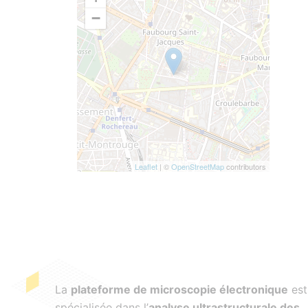
−
Leaflet
| ©
OpenStreetMap
contributors
La
plateforme de microscopie électronique
est
spécialisée dans l’
analyse ultrastructurale des