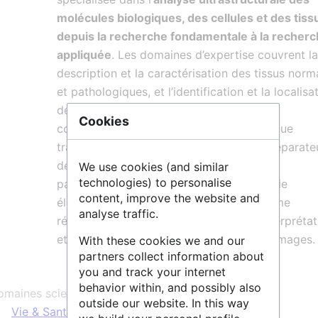
molécules biologiques, des cellules et des tiss
depuis la recherche fondamentale à la recher
appliquée
. Les domaines d’expertise couvrent la
description et la caractérisation des tissus nor
et pathologiques, et l’identification et la localisa
de protéines. Less techniques sont
Cookies
complémentaires de la microscopie optique
traditionnelle et permettent un pouvoir séparate
de l’ordre du nanomètre. Ce qui est
We use cookies (and similar
technologies) to personalise
particulièrement important en microscopie
content, improve the website and
électronique, les membres de la plateforme
analyse traffic.
réalisent d'office l'aide à l'analyse, à l'interpréta
et à la présentation des résultats et des images.
With these cookies we and our
partners collect information about
you and track your internet
behavior within, and possibly also
maines scientifiques :
outside our website. In this way
Vie & Santé