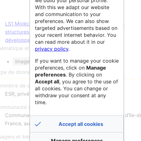
we build your personal profile.
With this we adapt our website
and communication to your
preferences. We can also show
LS1 Molécules de la vie : Mécanismes biologiques,
targeted advertisements based on
structures et fonctions
;
LS3 Biologie cellulaire,
your recent internet behavior. You
développement, cellules souches et régénération
can read more about it in our
ématique et/ou mots clés :
privacy policy
.
If you want to manage your cookie
Imagerie
preferences, click on
Manage
ype de données :
preferences
. By clicking on
Accept all
, you agree to the use of
érimètre de communauté :
all cookies. You can change or
ESR
, privé, national, international
withdraw your consent at any
time.
mmunauté d'utilisateurs :
Communauté scientifique publique comme privée d’île-d
France, au niveau national et international
Accept all cookies
agers et bénéficiaires :
Manage preferences