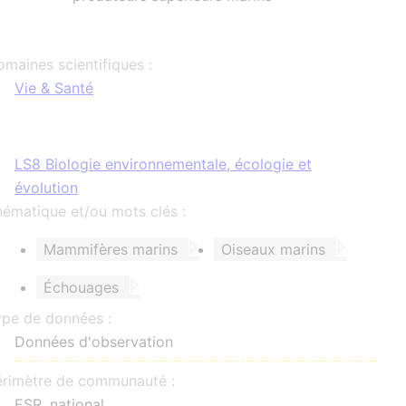
maines scientifiques :
Vie & Santé
LS8 Biologie environnementale, écologie et
évolution
ématique et/ou mots clés :
Mammifères marins
Oiseaux marins
Échouages
ype de données :
Données d'observation
érimètre de communauté :
ESR
, national