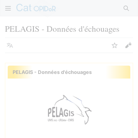
Rech
PELAGIS - Données d'échouages
Langue
Suivre
Voir
PELAGIS - Données d'échouages