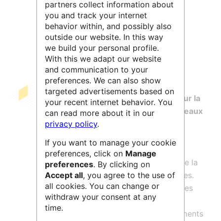
partners collect information about
Leaflet
| ©
OpenStreetMap
contributors
you and track your internet
behavior within, and possibly also
outside our website. In this way
we build your personal profile.
With this we adapt our website
and communication to your
preferences. We can also show
targeted advertisements based on
PELAGIS
,
Systèmes d’Observation pour la
your recent internet behavior. You
Conservation des Mammifères et Oiseaux
can read more about it in our
Marins
, rassemble les programmes
privacy policy
.
d’observation et d’expertise sur la
If you want to manage your cookie
conservation des populations de
preferences, click on
Manage
mammifères et oiseaux marins ainsi que la
preferences
. By clicking on
gestion des bases de données associées.
Accept all
, you agree to the use of
all cookies. You can change or
L’unité repose sur cinq bases de données
withdraw your consent at any
démographiques, spatialisées et
time.
biologiques et une banque de prélèvements