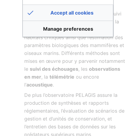
biologiques.
Accept all cookies
Les principales actions concernent le suivi
de l’
abondance
et de la
démographie
, la
Manage preferences
détermination de la
distribution
et des
habitats critiques ainsi que l’estimation des
paramètres biologiques des mammifères et
oiseaux marins. Différents méthodes sont
mises en œuvre pour y parvenir notamment
le
suivi des échouages
, les
observations
en mer
, la
télémétrie
ou encore
l’
acoustique
.
De plus l’observatoire PELAGIS assure la
production de synthèses et rapports
réglementaires, l’évaluation de scénarios de
gestion et d’unités de conservation, et
l’entretien des bases de données sur les
prédateurs supérieurs marins