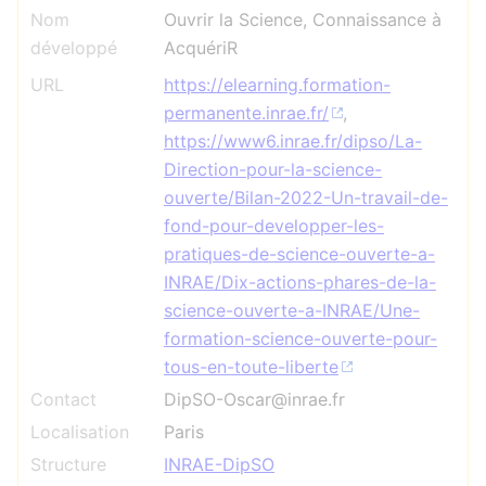
Nom
Ouvrir la Science, Connaissance à
développé
AcquériR
URL
https://elearning.formation-
permanente.inrae.fr/
,
https://www6.inrae.fr/dipso/La-
Direction-pour-la-science-
ouverte/Bilan-2022-Un-travail-de-
fond-pour-developper-les-
pratiques-de-science-ouverte-a-
INRAE/Dix-actions-phares-de-la-
science-ouverte-a-INRAE/Une-
formation-science-ouverte-pour-
tous-en-toute-liberte
Contact
DipSO-Oscar@inrae.fr
Localisation
Paris
Structure
INRAE-DipSO