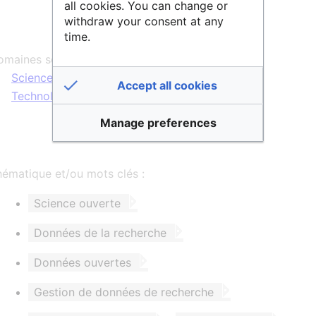
all cookies. You can change or
réponde aux mieux à leurs besoins.
withdraw your consent at any
time.
maines scientifiques :
Sciences Humaines & Sociales
,
Sciences &
Accept all cookies
Technologies
,
Vie & Santé
Manage preferences
ématique et/ou mots clés :
Science ouverte
Données de la recherche
Données ouvertes
Gestion de données de recherche