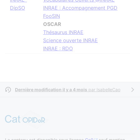
DipSO
INRAE : Accompagnement PGD
FooSIN
OSCAR
Thésaurus INRAE
Science ouverte INRAE
INRAE : RDO
Dernière modification il y a 4 mois
par
IsabelleCao
Le contenu est disponible sous licence
Cc0
sauf mention