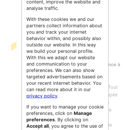
content, improve the website and
analyse traffic.
With these cookies we and our
partners collect information about
you and track your internet
behavior within, and possibly also
outside our website. In this way
Pour accompagner les évolutions des
we build your personal profile.
pratiques de recherche, INRAE conçoit
With this we adapt our website
and communication to your
OSCAR
(
Ouvrir la Science, Connaissance à
preferences. We can also show
AcquériR
), une
auto-formation en
targeted advertisements based on
distanciel
à la carte déployée sur la
your recent internet behavior. You
plateforme e-learning de la Formation Tout
can read more about it in our
au Long de la Vie (FTLV) INRAE. Découpée
privacy policy
.
en neuf modules, elle couvre toutes les
If you want to manage your cookie
dimensions de la science ouverte. Cette
preferences, click on
Manage
formation a été conçue avec l’appui
preferences
. By clicking on
d’experts et de scientifiques pour qu’elle
Accept all
, you agree to the use of