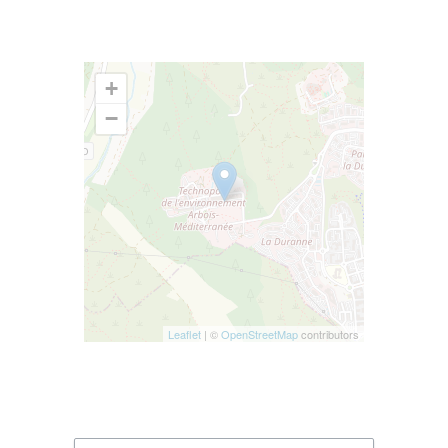
+
−
Leaflet
| ©
OpenStreetMap
contributors