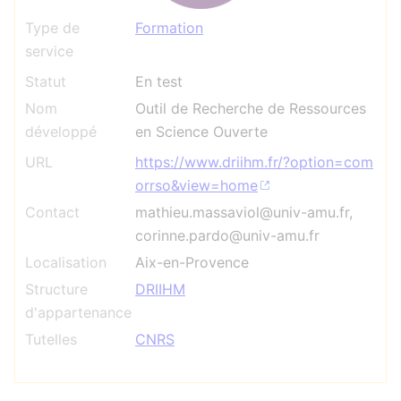
Type de
Formation
service
Statut
En test
Nom
Outil de Recherche de Ressources
développé
en Science Ouverte
URL
https://www.driihm.fr/?option=com
orrso&view=home
Contact
mathieu.massaviol@univ-amu.fr,
corinne.pardo@univ-amu.fr
Localisation
Aix-en-Provence
Structure
DRIIHM
d'appartenance
Tutelles
CNRS