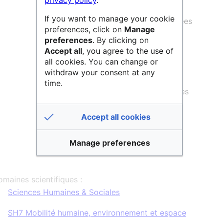
privacy policy
.
Plan de gestion de données
If you want to manage your cookie
Données de recherche et
métadonnées
preferences, click on
Manage
Identifiants pérennes
preferences
. By clicking on
Accept all
, you agree to the use of
Entrepôt et partage de données
all cookies. You can change or
withdraw your consent at any
Stockage et archivage
time.
Valorisation / Publication des données
avec 2 niveaux d'apprentissage:
Accept all cookies
Bien débuter
Pour aller plus loin.
Manage preferences
maines scientifiques :
Sciences Humaines & Sociales
SH7 Mobilité humaine, environnement et espace