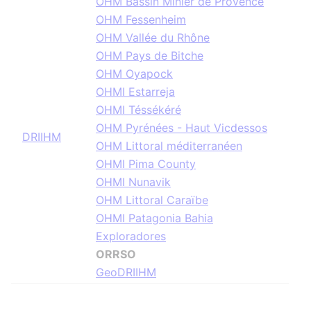
OHM Bassin Minier de Provence
OHM Fessenheim
OHM Vallée du Rhône
OHM Pays de Bitche
OHM Oyapock
OHMI Estarreja
OHMI Téssékéré
OHM Pyrénées - Haut Vicdessos
DRIIHM
OHM Littoral méditerranéen
OHMI Pima County
OHMI Nunavik
OHM Littoral Caraïbe
OHMI Patagonia Bahia
Exploradores
ORRSO
GeoDRIIHM