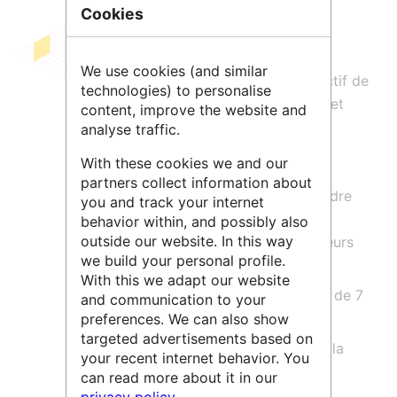
Cookies
ORRSO est un outil qui signale des
We use cookies (and similar
ressources en Science Ouverte. L’objectif de
technologies) to personalise
cet outil de recherche est de recenser et
content, improve the website and
faciliter l’accès aux ressources
analyse traffic.
pédagogiques sur la science ouverte
With these cookies we and our
développées par les universités et
partners collect information about
organismes de recherches, pour répondre
you and track your internet
aux questionnements et besoins de
behavior within, and possibly also
outside our website. In this way
formation et d’information des chercheurs
we build your personal profile.
du DRIIHM.
With this we adapt our website
Les ressources sont organisées autour de 7
and communication to your
thématiques de recherches:
preferences. We can also show
targeted advertisements based on
Aspect légal et bonnes pratiques de la
your recent internet behavior. You
science ouverte
can read more about it in our