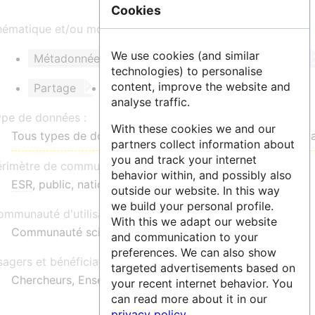
Cookies
ématique et/ou mots clés :
We use cookies (and similar
Métadonnées
DOI
Espace institutionnel
technologies) to personalise
content, improve the website and
Partage
Réutilisation
analyse traffic.
ype de données :
With these cookies we and our
Tous types de données non éligibles à un entrepôt thém
partners collect information about
you and track your internet
érimètre de communauté :
behavior within, and possibly also
ESR
, public, national
outside our website. In this way
we build your personal profile.
mmunauté d'utilisateurs :
With this we adapt our website
Communauté scientifique de l'ONF
and communication to your
preferences. We can also show
agers et bénéficiaires :
targeted advertisements based on
Chercheurs, Enseignants-chercheurs, Doctorants
your recent internet behavior. You
can read more about it in our
privacy policy
.