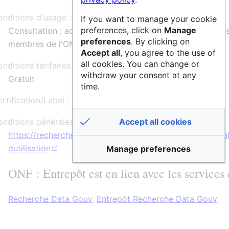
nditions d'usage :
If you want to manage your cookie
preferences, click on
Manage
Consultation : accès libre ou accès restreint aux donnée
preferences
. By clicking on
membres de l'ONF
Accept all
, you agree to the use of
all cookies. You can change or
nditions tarifaires :
withdraw your consent at any
Gratuit
time.
rtification/Label :
nditions générales d'utilisation :
Accept all cookies
https://recherche.data.gouv.fr/fr/page/conditions-genera
dutilisation
Manage preferences
ONF : Entrepôt est en lien avec les services 
Recherche Data Gouv
,
Entrepôt Recherche Data Gouv