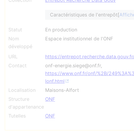
Collection
Entrepôt Recherche Data Gouv
Caractéristiques de l'entrepôt
Affich
Statut
En production
Nom
Espace institutionnel de l'ONF
développé
URL
https://entrepot.recherche.data.gouv.f
Contact
onf-energie.siege@onf.fr,
https://www.onf.fr/onf/%2B/249%3A%3
lonf.html
Localisation
Maisons-Alfort
Structure
ONF
d'appartenance
Tutelles
ONF