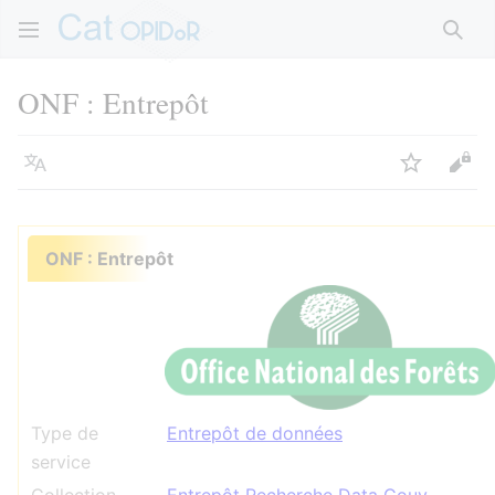
Rech
ONF : Entrepôt
Langue
Suivre
Voir
ONF : Entrepôt
Type de
Entrepôt de données
service