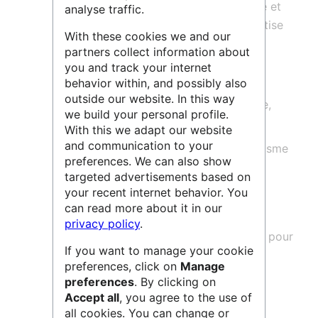
avec les finalités Aéronautique, Espace et
analyse traffic.
Défense et contribue à garantir l’expertise
With these cookies we and our
technique étatique au sein des 7
partners collect information about
départements scientifiques qui la
you and track your internet
composent :
behavior within, and possibly also
outside our website. In this way
DAAA : Département Aérodynamique,
we build your personal profile.
aéroélasticité, acoustique
With this we adapt our website
and communication to your
DEMR : Département électromagnétisme
preferences. We can also show
et radar
targeted advertisements based on
DMAS : Département matériaux et
your recent internet behavior. You
can read more about it in our
structures
privacy policy
.
DMPE : Département multi-physique pour
If you want to manage your cookie
l’énergétique
preferences, click on
Manage
DOTA : Département optique et
preferences
. By clicking on
Accept all
, you agree to the use of
techniques associées
all cookies. You can change or