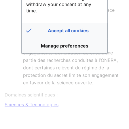
DPHY : Département physique,
withdraw your consent at any
instrumentation, environnement, espace
time.
DTIS : Département Traitement de
l’Information et Systèmes.
Accept all cookies
En janvier 2022, l’ONERA a adopté une
charte science ouverte
avec quatre
Manage preferences
engagements. L’orientation défense d’une
partie des recherches conduites à l’ONERA,
dont certaines relèvent du régime de la
protection du secret limite son engagement
en faveur de la science ouverte.
Domaines scientifiques :
Sciences & Technologies