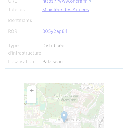
URL
https://www.onera.fr
Tutelles
Ministère des Armées
Identifiants
ROR
005y2ap84
Type
Distribuée
d'infrastructure
Localisation
Palaiseau
+
−