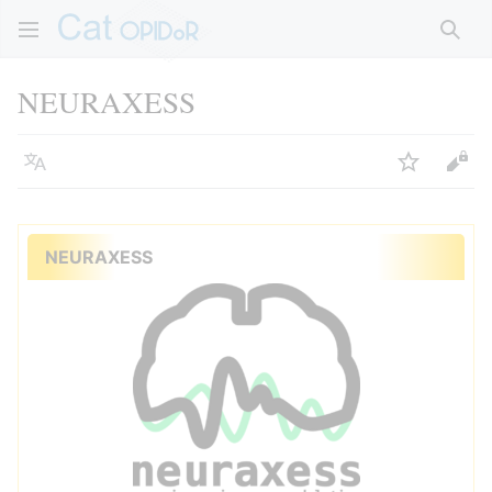
Rech
NEURAXESS
Langue
Suivre
Voir
NEURAXESS