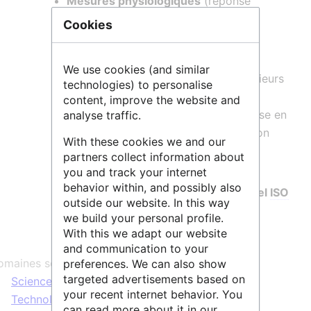
Mesures physiologiques
(réponse
électrodermale, oculométrie, ECG…)
Cookies
La plateforme est ouverte à tous
chercheurs académiques ainsi qu'aux
We use cookies (and similar
entreprises du secteur privé. Les ingénieurs
technologies) to personalise
et techniciens de la plateforme
content, improve the website and
accompagnent les projets depuis la mise en
analyse traffic.
place du protocole jusqu'à la production
With these cookies we and our
d'articles scientifiques.
partners collect information about
you and track your internet
La plateforme est engagée dans une
behavior within, and possibly also
démarche s'appuyant sur le référentiel
ISO
outside our website. In this way
9001
.
we build your personal profile.
With this we adapt our website
and communication to your
maines scientifiques :
preferences. We can also show
targeted advertisements based on
Sciences Humaines & Sociales
,
Sciences &
your recent internet behavior. You
Technologies
,
Vie & Santé
can read more about it in our