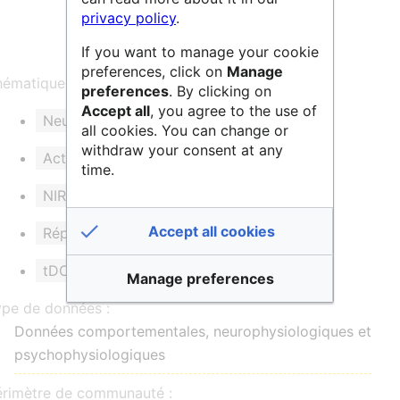
privacy policy
.
If you want to manage your cookie
preferences, click on
Manage
ématique et/ou mots clés :
preferences
. By clicking on
Accept all
, you agree to the use of
Neuroimagerie
Neuromodulation
all cookies. You can change or
withdraw your consent at any
Activité cérébrale
EEG
IRM
time.
NIRS
EMG
ECG
Accept all cookies
Réponse électrodermale oculométrie
tDCS
rTMS
Manage preferences
ype de données :
Données comportementales, neurophysiologiques et
psychophysiologiques
érimètre de communauté :