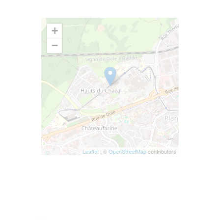
+
−
Leaflet
| ©
OpenStreetMap
contributors