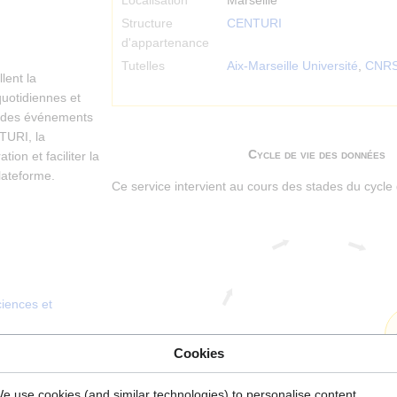
Localisation
Marseille
Structure
CENTURI
d'appartenance
Tutelles
Aix-Marseille Université
,
CNR
lent la
otidiennes et
nt des événements
NTURI, la
Cycle de vie des données
ion et faciliter la
plateforme.
Ce service intervient au cours des stades du cycle 
iences et
Cookies
e use cookies (and similar technologies) to personalise content,