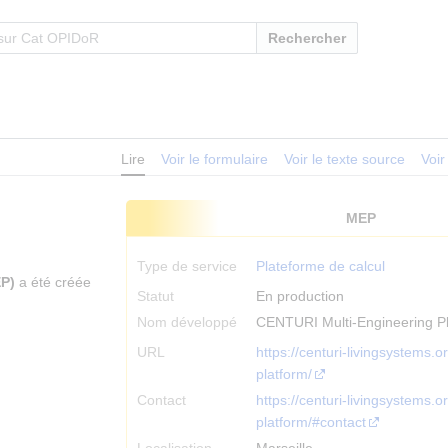
Rechercher
Lire
Voir le formulaire
Voir le texte source
Voir
MEP
Type de service
Plateforme de calcul
EP)
a été créée
Statut
En production
Nom développé
CENTURI Multi-Engineering P
URL
https://centuri-livingsystems.o
platform/
Contact
https://centuri-livingsystems.o
platform/#contact