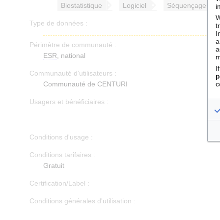
Biostatistique
Logiciel
Séquençage
i
W
Type de données :
t
I
a
Périmètre de communauté :
a
ESR
, national
m
I
Communauté d'utilisateurs :
p
Communauté de CENTURI
c
Usagers et bénéficiaires :
Conditions d'usage :
Conditions tarifaires :
Gratuit
Certification/Label :
Conditions générales d'utilisation :