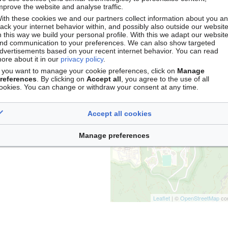
Documen
mprove the website and analyse traffic.
ith these cookies we and our partners collect information about you a
Stockage
rack your internet behavior within, and possibly also outside our website
n this way we build your personal profile. With this we adapt our websit
nd communication to your preferences. We can also show targeted
dvertisements based on your recent internet behavior. You can read
ore about it in our
privacy policy
.
+
f you want to manage your cookie preferences, click on
Manage
references
. By clicking on
Accept all
, you agree to the use of all
−
ookies. You can change or withdraw your consent at any time.
Accept all cookies
Manage preferences
Leaflet
| ©
OpenStreetMap
con