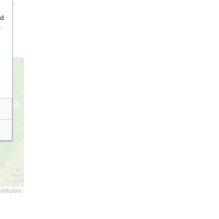
tation
nd
.
e
tributors