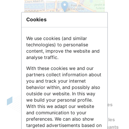
Cookies
We use cookies (and similar
technologies) to personalise
content, improve the website and
Leaflet
| ©
OpenStreetMap
contributors
analyse traffic.
With these cookies we and our
partners collect information about
you and track your internet
behavior within, and possibly also
outside our website. In this way
we build your personal profile.
Le
Ministère de l’Europe et des Affaires
With this we adapt our website
étrangères
(
MEAE
) a pour mission de
and communication to your
preferences. We can also show
représenter, défendre et promouvoir les
targeted advertisements based on
intérêts de la France et des ressortissants