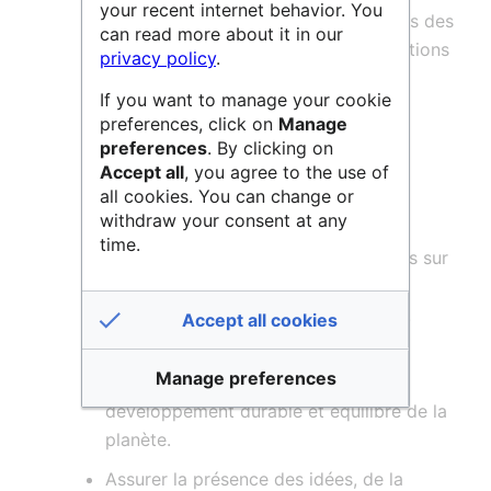
your recent internet behavior. You
français
dans tous les domaines auprès des
can read more about it in our
pays étrangers et au sein des organisations
privacy policy
.
internationales.
If you want to manage your cookie
preferences, click on
Manage
Il œuvre pour :
preferences
. By clicking on
Agir dans le monde pour la paix, la
Accept all
, you agree to the use of
sécurité et le respect des droits de
all cookies. You can change or
l’homme.
withdraw your consent at any
time.
Promouvoir les entreprises françaises sur
les marchés extérieurs ainsi que
l’attractivité de la France à l’étranger.
Accept all cookies
Contribuer à l’organisation d’une
Manage preferences
mondialisation qui assure un
développement durable et équilibré de la
planète.
Assurer la présence des idées, de la