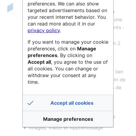
preferences. We can also show
targeted advertisements based on
Le
Liris, Laboratoire d'Informatique en
your recent internet behavior. You
Image et Systèmes d'information
, est une
can read more about it in our
UMR
commune à plusieurs établissements :
privacy policy
.
CNRS
, INSA Lyon, Université Claude
If you want to manage your cookie
Bernard Lyon 1, Université Lumière Lyon 2
preferences, click on
Manage
et l'Ecole Centrale de Lyon.
preferences
. By clicking on
Accept all
, you agree to the use of
all cookies. You can change or
Le laboratoire mène des recherches en lien
withdraw your consent at any
avec les
sciences informatiques
au sein de
time.
douze équipes structurées en six pôles de
compétences :
Accept all cookies
Données, Système et Sécurité
Informatique Graphique et Géométrie
Manage preferences
Images, Vision et Apprentissage