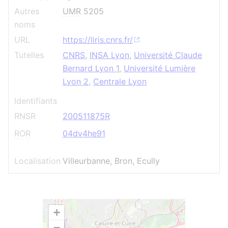
Autres
UMR
5205
noms
URL
https://liris.cnrs.fr/
Tutelles
CNRS
,
INSA Lyon
,
Université Claude
Bernard Lyon 1
,
Université Lumière
Lyon 2
,
Centrale Lyon
Identifiants
RNSR
200511875R
ROR
04dv4he91
Localisation
Villeurbanne, Bron, Ecully
+
−