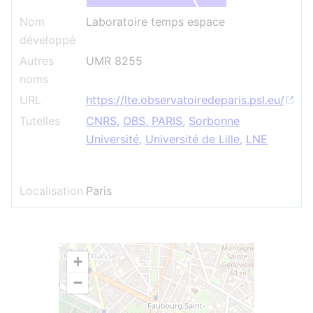
Nom
Laboratoire temps espace
développé
Autres
UMR
8255
noms
URL
https://lte.observatoiredeparis.psl.eu/
Tutelles
CNRS
,
OBS. PARIS
,
Sorbonne
Université
,
Université de Lille
,
LNE
Localisation
Paris
+
−