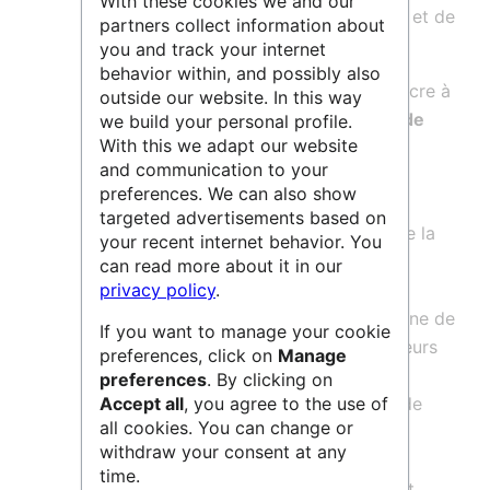
With these cookies we and our
l’IMCCE (Institut de mécanique céleste et de
partners collect information about
calcul des éphémérides).
you and track your internet
behavior within, and possibly also
Le Laboratoire temps espace se consacre à
outside our website. In this way
l’étude et la réalisation des
systèmes de
we build your personal profile.
With this we adapt our website
référence spatio-temporels
et leurs
and communication to your
applications aux tests de la
physique
preferences. We can also show
fondamentale
, utilisant l’astrométrie,
targeted advertisements based on
l’analyse de la rotation de la Terre et de la
your recent internet behavior. You
Lune, la métrologie du temps et des
can read more about it in our
fréquences ; il effectue également des
privacy policy
.
recherches scientifiques dans le domaine de
If you want to manage your cookie
l’interférométrie atomique et des capteurs
preferences, click on
Manage
inertiels quantiques, de la mécanique
preferences
. By clicking on
céleste, des systèmes dynamiques et de
Accept all
, you agree to the use of
all cookies. You can change or
l’astronomie. Il vise en particulier à
withdraw your consent at any
l’amélioration de la connaissance du
time.
système solaire et à son exploration, et