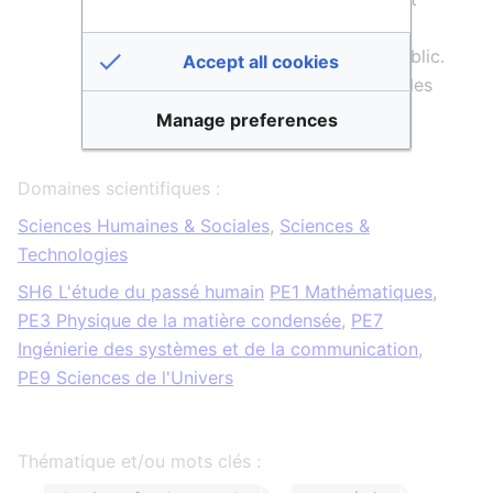
procède aux recherches directement
nécessaires à sa mission de service public.
Accept all cookies
Il s’implique également dans l’histoire des
sciences dans ses rapports avec
Manage preferences
l’astronomie.
Domaines scientifiques :
Sciences Humaines & Sociales
,
Sciences &
Technologies
SH6 L'étude du passé humain
PE1 Mathématiques
,
PE3 Physique de la matière condensée
,
PE7
Ingénierie des systèmes et de la communication
,
PE9 Sciences de l'Univers
Thématique et/ou mots clés :