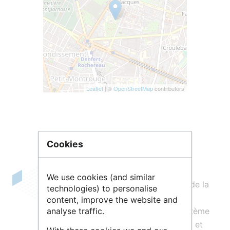
Leaflet
| ©
OpenStreetMap
contributors
Cookies
We use cookies (and similar
Le
Laboratoire temps espace
résulte de la
technologies) to personalise
fusion
de deux anciennes entités de
content, improve the website and
l’Observatoire de Paris : le SyRTE (Système
analyse traffic.
de références du temps et de l’espace) et