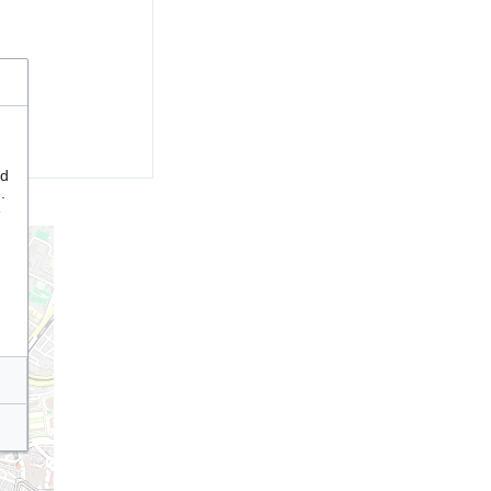
nd
.
e