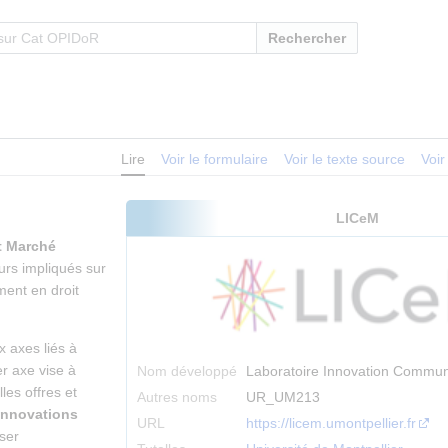
Rechercher
Lire
Voir le formulaire
Voir le texte source
Voir
LICeM
t Marché
urs impliqués sur
ment en droit
 axes liés à
er axe vise à
Nom développé
Laboratoire Innovation Commun
les offres et
Autres noms
UR_UM213
innovations
URL
https://licem.umontpellier.fr
ser