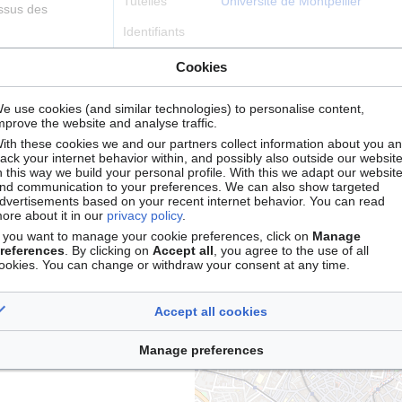
Tutelles
Université de Montpellier
issus des
Identifiants
RNSR
202224202R
Cookies
ROR
0262z1d94
e use cookies (and similar technologies) to personalise content,
mprove the website and analyse traffic.
Localisation
Montpellier
ith these cookies we and our partners collect information about you a
rack your internet behavior within, and possibly also outside our website
n this way we build your personal profile. With this we adapt our websit
nd communication to your preferences. We can also show targeted
dvertisements based on your recent internet behavior. You can read
+
ore about it in our
privacy policy
.
−
f you want to manage your cookie preferences, click on
Manage
references
. By clicking on
Accept all
, you agree to the use of all
ookies. You can change or withdraw your consent at any time.
Accept all cookies
Manage preferences