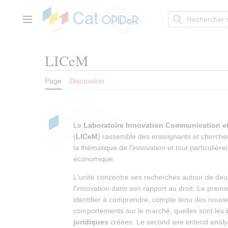
Aller
au
contenu
Menu principal
LICeM
Page
Discussion
Le
Laboratoire Innovation Communication e
(
LICeM
) rassemble des enseignants et cherche
la thématique de l'innovation et tout particulière
économique.
L'unité concentre ses recherches autour de deux
l'innovation dans son rapport au droit. Le premi
identifier à comprendre, compte tenu des nouvel
comportements sur le marché, quelles sont les
juridiques
créées. Le second axe entend analy