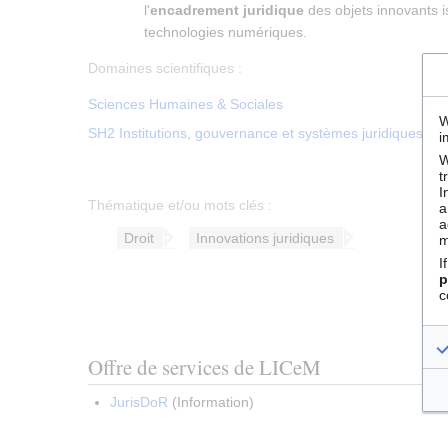
l'
encadrement juridique
des objets innovants 
technologies numériques.
Domaines scientifiques :
Sciences Humaines & Sociales
W
SH2 Institutions, gouvernance et systèmes juridiques
i
W
t
I
Thématique et/ou mots clés :
a
a
Droit
Innovations juridiques
m
I
p
c
Offre de services de LICeM
JurisDoR
(
Information
)