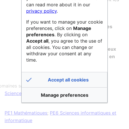
can read more about it in our
cartes graphiques.
privacy policy
.
If you want to manage your cookie
Elle combine des routines
C++ efficaces
preferences, click on
Manage
avec un moteur de différenciation
preferences
. By clicking on
Accept all
, you agree to the use of
automatique
et peut être
insérée de
all cookies. You can change or
manière transparente dans de nombreux
withdraw your consent at any
logiciels existants codés en Python et en
time.
R
.
Accept all cookies
maines scientifiques :
Sciences & Technologies
Manage preferences
PE1 Mathématiques
;
PE6 Sciences informatiques et
informatique