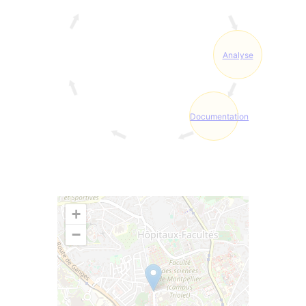
Analyse
Documentation
+
−