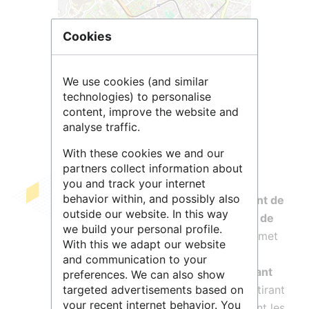
Cookies
Leaflet
| ©
OpenStreetMap
contributors
We use cookies (and similar
technologies) to personalise
content, improve the website and
analyse traffic.
With these cookies we and our
partners collect information about
you and track your internet
behavior within, and possibly also
KeOps
est une
bibliothèque permettant de
outside our website. In this way
manipuler des matrices de distances, de
we build your personal profile.
noyaux, et autres opérateurs
. Elle permet
With this we adapt our website
d’accélérer d’un facteur de 10 à 100 les
and communication to your
calculs des algorithmes en
implémentant
preferences. We can also show
targeted advertisements based on
des schémas numériques optimisés
, tirant
your recent internet behavior. You
parti des architectures disponibles, dont les