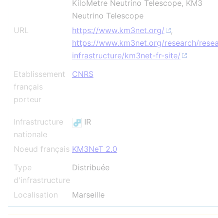
KiloMetre Neutrino Telescope, KM3
Neutrino Telescope
URL
https://www.km3net.org/
,
https://www.km3net.org/research/rese
infrastructure/km3net-fr-site/
Etablissement
CNRS
français
porteur
Infrastructure
IR
nationale
Noeud français
KM3NeT 2.0
Type
Distribuée
d'infrastructure
Localisation
Marseille