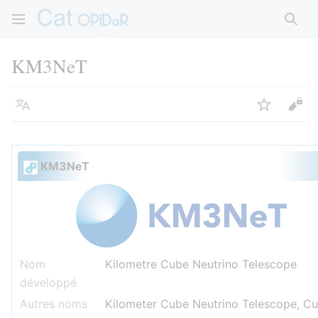
Rech
KM3NeT
Langue
Suivre
Voir
KM3NeT
Nom
Kilometre Cube Neutrino Telescope
développé
Autres noms
Kilometer Cube Neutrino Telescope, Cu