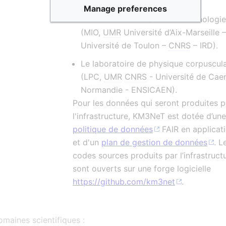
Haute Alsace);
Manage preferences
L'Institut Méditerranéen d’océanologie
(MIO,
UMR
Université d’Aix-Marseille –
Université de Toulon –
CNRS
– IRD).
Le laboratoire de physique corpuscula
(LPC,
UMR
CNRS
- Université de Cae
Normandie - ENSICAEN).
Pour les données qui seront produites p
l'infrastructure, KM3NeT est dotée d’une
politique de données
FAIR en applicat
et d'un
plan de gestion de données
. L
codes sources produits par l’infrastruct
sont ouverts sur une forge logicielle
https://github.com/km3net
.
maines scientifiques :