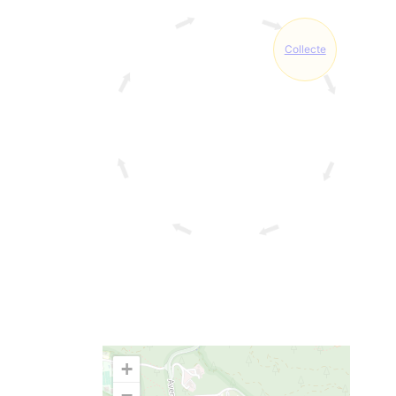
Collecte
+
−