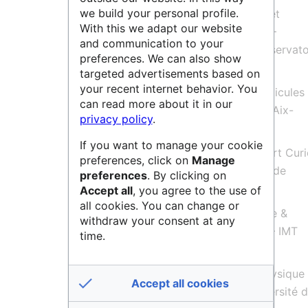
we build your personal profile.
Le laboratoire Astroparticules et
With this we adapt our website
Cosmologie (APC,
UMR
CNRS
–
and communication to your
Université de Paris – CEA – Observato
preferences. We can also show
de Paris);
targeted advertisements based on
your recent internet behavior. You
Le Centre de Physique des Particules
can read more about it in our
Marseille (CPPM,
UMR
CNRS
– Aix-
privacy policy
.
Marseille Université);
If you want to manage your cookie
L'Institut Pluridisciplinaire Hubert Cur
preferences, click on
Manage
(IPHC,
UMR
CNRS
– Université de
preferences
. By clicking on
Strasbourg);
Accept all
, you agree to the use of
all cookies. You can change or
Subatech (
UMR
CNRS
Nucléaire &
withdraw your consent at any
Particules – Nantes Université – IMT
time.
Atlantique);
Le Groupe de Recherche en Physique
Accept all cookies
Hautes Energies (GRPHE, Université 