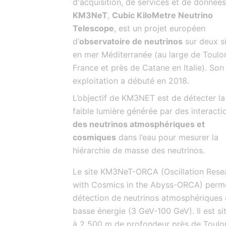
d'acquisition, de services et de données
KM3NeT
,
Cubic KiloMetre Neutrino
Telescope
, est un projet européen
d’
observatoire de neutrinos
sur deux s
en mer Méditerranée (au large de Toulo
France et près de Catane en Italie). Son
exploitation a débuté en 2018.
L’objectif de KM3NET est de détecter la
faible lumière générée par des interacti
des neutrinos atmosphériques et
cosmiques
dans l’eau pour mesurer la
hiérarchie de masse des neutrinos.
Le site KM3NeT-ORCA (Oscillation Rese
with Cosmics in the Abyss-ORCA) perme
détection de neutrinos atmosphériques
basse énergie (3 GeV-100 GeV). Il est si
à 2 500 m de profondeur près de Toulo