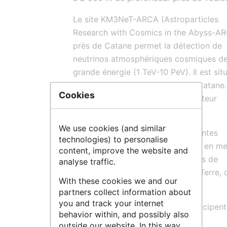
Le site KM3NeT-ARCA (Astroparticles
Research with Cosmics in the Abyss-A
près de Catane permet la détection de
neutrinos atmosphériques cosmiques d
grande énergie (1 TeV-10 PeV). Il est sit
3 500 m de profondeur près de Catane
Cookies
télescope prend la suite du détecteur
ANTARES.
We use cookies (and similar
Les deux infrastructures permanentes
technologies) to personalise
KM3NeT-ORCA et KM3NeT-ARCA en me
content, improve the website and
profonde offrent des opportunités de
analyse traffic.
synergie avec les Sciences de la Terre, 
With these cookies we and our
Mer et de l’Environnement.
partners collect information about
you and track your internet
Les laboratoires français qui participent
behavior within, and possibly also
projet KM3NET sont :
outside our website. In this way