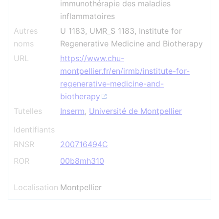
immunothérapie des maladies
inflammatoires
Autres
U 1183,
UMR
_S 1183, Institute for
noms
Regenerative Medicine and Biotherapy
URL
https://www.chu-
montpellier.fr/en/irmb/institute-for-
regenerative-medicine-and-
biotherapy
Tutelles
Inserm
,
Université de Montpellier
Identifiants
RNSR
200716494C
ROR
00b8mh310
Localisation
Montpellier