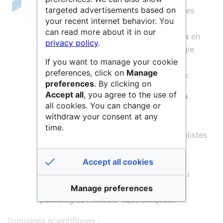
targeted advertisements based on
L’
IRMB
regroupe des scientifiques et des
your recent internet behavior. You
cliniciens impliqués dans la
médecine
can read more about it in our
régénératrice et les immunothérapies
en
privacy policy
.
incluant à la fois des aspects de biologie
If you want to manage your cookie
fondamentale et des applications
preferences, click on
Manage
innovantes de la thérapie régénératrice.
preferences
. By clicking on
Accept all
, you agree to the use of
Le but est de
faciliter le transfert de la
all cookies. You can change or
recherche sur la biologie des cellules
withdraw your consent at any
souches aux applications cliniques
en
time.
coordination avec des cliniciens spécialistes
de maladies chroniques (vieillissement,
polyarthrite rhumatoïde, maladies
Accept all cookies
génétiques rares, diabètes, maladies du
foie, maladies neurodégénératives,
Manage preferences
pathologies musculo-squelettiques).
Domaines scientifiques :