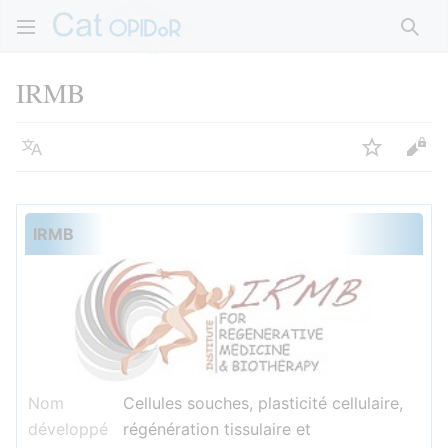
Rech
IRMB
Langue
Suivre
Voir
IRMB
Nom
Cellules souches, plasticité cellulaire,
développé
régénération tissulaire et