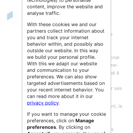
technologies) to personalise
content, improve the website and
analyse traffic.
With these cookies we and our
Infrastructure distribuée
partners collect information about
d'acquisition, de services et de
you and track your internet
données, l’Institut de
behavior within, and possibly also
Radioastronomie Millimétrique
outside our website. In this way
we build your personal profile.
(IRAM) est un institut international
With this we adapt our website
de recherche (France-Allemagne-
and communication to your
Espagne) dont le siège est situé à
preferences. We can also show
Grenoble. Son objectif est
targeted advertisements based on
d'explorer l'univers et d'étudier ses
your recent internet behavior. You
origines et son évolution.
can read more about it in our
privacy policy
.
L’IRAM assure le fonctionnement, le
développement et met à
If you want to manage your cookie
preferences, click on
Manage
disposition de la communauté
preferences
. By clicking on
scientifique deux observatoires