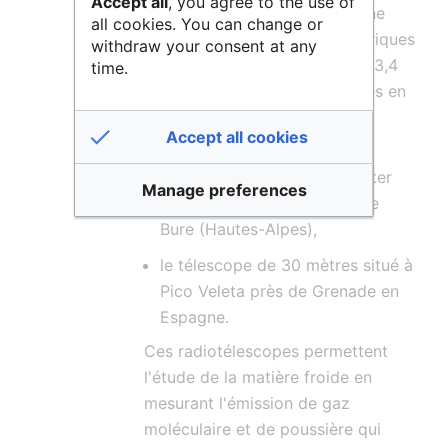
Accept all
, you agree to the use of
astronomiques dans le domaine
all cookies. You can change or
des longueurs d’onde millimétriques
withdraw your consent at any
et submillimétriques (de 0,8 à 3,4
time.
mm, soit 70 à 350 GHz) utilisés en
astrophysique moderne :
Accept all cookies
l’interféromètre NOEMA
(NOrthern Extended Millimeter
Manage preferences
Array) situé sur le Plateau de
Bure (Hautes-Alpes),
le télescope de 30 mètres situé à
Pico Veleta près de Grenade en
Espagne.
Ces radiotélescopes permettent
l'étude de la matière froide en
mesurant l'émission de gaz
moléculaire et de poussière qui