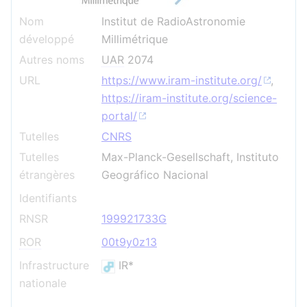
Nom
Institut de RadioAstronomie
développé
Millimétrique
Autres noms
UAR
2074
URL
https://www.iram-institute.org/
,
https://iram-institute.org/science-
portal/
Tutelles
CNRS
Tutelles
Max-Planck-Gesellschaft, Instituto
étrangères
Geográfico Nacional
Identifiants
RNSR
199921733G
ROR
00t9y0z13
Infrastructure
IR*
nationale