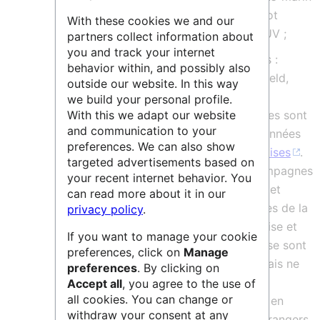
Nautile (habité), le ROV (robot
With these cookies we and our
téléopéré) Victor 6000, 2 AUV ;
partners collect information about
you and track your internet
des instruments scientifiques :
behavior within, and possibly also
sismique, pénétromètre Penfeld,
outside our website. In this way
carottiers.
we build your personal profile.
Les données validées et décrites sont
With this we adapt our website
and communication to your
publiées sur un entrepôt de données
preferences. We can also show
Campagnes océaniques françaises
.
targeted advertisements based on
La base recense toutes les campagnes
your recent internet behavior. You
océanographiques hauturières et
can read more about it in our
côtières réalisées sur les navires de la
privacy policy
.
flotte océanographique française et
If you want to manage your cookie
également les campagnes qui se sont
preferences, click on
Manage
déroulées sur les navires français ne
preferences
. By clicking on
dépendant pas de la Flotte
Accept all
, you agree to the use of
all cookies. You can change or
océanographique française ou en
withdraw your consent at any
coopération sur des navires étrangers.