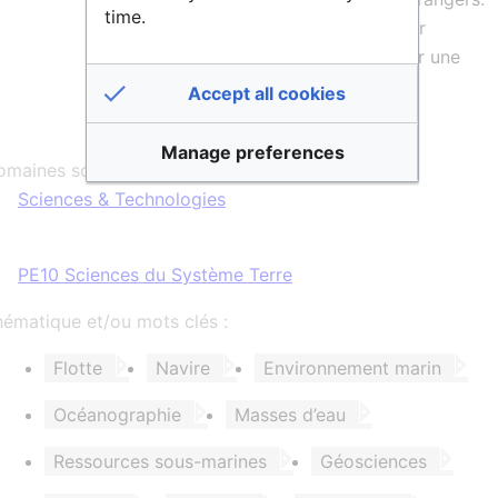
time.
Les codes sources produits par
l’infrastructure sont ouverts sur une
forge logicielle.
Accept all cookies
Manage preferences
maines scientifiques :
Sciences & Technologies
PE10 Sciences du Système Terre
ématique et/ou mots clés :
Flotte
Navire
Environnement marin
Océanographie
Masses d’eau
Ressources sous-marines
Géosciences