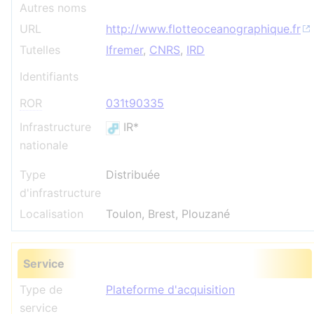
Autres noms
URL
http://www.flotteoceanographique.fr
Tutelles
Ifremer
,
CNRS
,
IRD
Identifiants
ROR
031t90335
Infrastructure
IR*
nationale
Type
Distribuée
d'infrastructure
Localisation
Toulon, Brest, Plouzané
Service
Type de
Plateforme d'acquisition
service