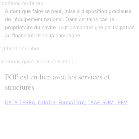
nditions tarifaires :
Autant que faire se peut, mise à disposition gracieuse
de l'équipement national. Dans certains cas, le
propriétaire du navire peut demander une participation
au financement de la campagne.
rtification/Label :
nditions générales d'utilisation :
FOF est en lien avec les services et
structures
DATA TERRA
,
ODATIS
,
FormaTerre
,
TAAF
,
RUM
,
IPEV