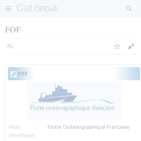
Rech
FOF
Langue
Suivre
Voir
FOF
Nom
Flotte Océanographique Française
développé