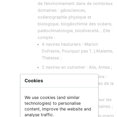
de l’environnement dans de nombreux
domaines : géosciences,
océanographie physique et
biologique, biogéochimie des océans,
paléoclimatologie, biodiversité… Elle
compte :
4 navires hauturiers : Marion
Dufresne, Pourquoi pas ?, L’Atalante,
Thalassa ;
2 navires en outremer : Alis, Antea ;
5 navires côtiers métropolitains :
Cookies
Thetys, L’Europe, Thalia, Côtes de la
Manche, Haliotis ;
We use cookies (and similar
7 navires de station répartis sur les
technologies) to personalise
façades maritimes métropolitaines ;
content, improve the website and
analyse traffic.
des engins sous-marins : sous-marin