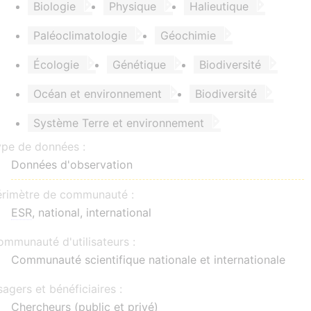
Biologie
Physique
Halieutique
Paléoclimatologie
Géochimie
Écologie
Génétique
Biodiversité
Océan et environnement
Biodiversité
Système Terre et environnement
ype de données :
Données d'observation
érimètre de communauté :
ESR
, national, international
mmunauté d'utilisateurs :
Communauté scientifique nationale et internationale
agers et bénéficiaires :
Chercheurs (public et privé)