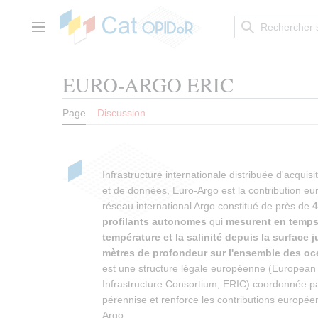
Aller
au
contenu
Menu principal
EURO-ARGO ERIC
Page
Discussion
Infrastructure internationale distribuée d'acquisi
et de données, Euro-Argo est la contribution e
réseau international Argo constitué de près de
4
profilants autonomes
qui
mesurent en temps 
température et la salinité depuis la surface 
mètres de profondeur sur l'ensemble des o
est une structure légale européenne (Europea
Infrastructure Consortium, ERIC) coordonnée pa
pérennise et renforce les contributions europé
Argo.