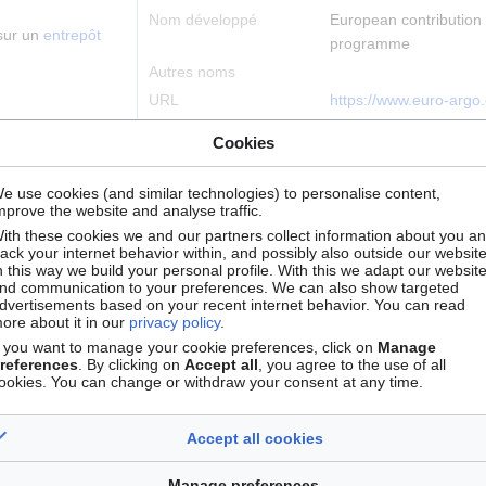
Nom développé
European contribution 
 sur un
entrepôt
programme
Autres noms
URL
https://www.euro-argo
Cookies
Infrastructure
ESFRI Landmark
internationale
ementale,
e use cookies (and similar technologies) to personalise content,
mprove the website and analyse traffic.
A un nœud français
EURO-ARGO-France
ith these cookies we and our partners collect information about you a
Type d'infrastructure
Distribuée
rack your internet behavior within, and possibly also outside our website
n this way we build your personal profile. With this we adapt our websit
Localisation
Plouzané
nd communication to your preferences. We can also show targeted
dvertisements based on your recent internet behavior. You can read
ore about it in our
privacy policy
.
f you want to manage your cookie preferences, click on
Manage
references
. By clicking on
Accept all
, you agree to the use of all
+
ookies. You can change or withdraw your consent at any time.
−
Accept all cookies
Manage preferences