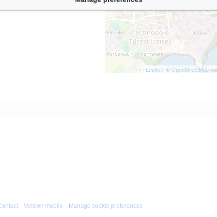
Leaflet
| ©
OpenStreetMap
con
Contact
Version mobile
Manage cookie preferences