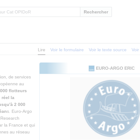
Rechercher
Lire
Voir le formulaire
Voir le texte source
Voir
EURO-ARGO ERIC
tion, de services
uropéenne au
000 flotteurs
réel la
jusqu'à 2 000
céan
s. Euro-Argo
n Research
r la France et qui
ennes au réseau