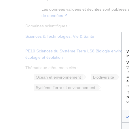
Les données validées et décrites sont publiées
de données
.
Domaines scientifiques :
Sciences & Technologies
,
Vie & Santé
PE10 Sciences du Système Terre
LS8 Biologie environn
W
i
écologie et évolution
W
t
Thématique et/ou mots clés :
I
a
Océan et environnement
Biodiversité
a
m
Système Terre et environnement
I
p
c