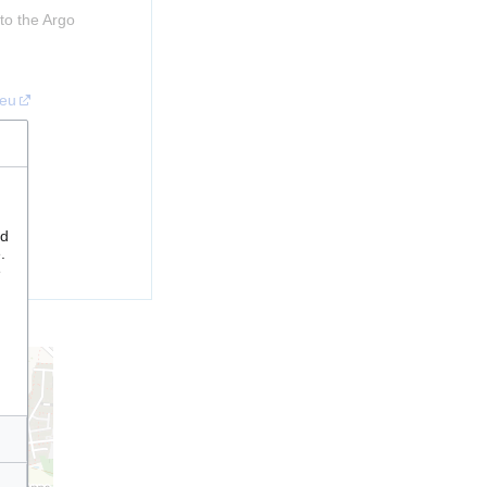
to the Argo
.eu
nd
.
e