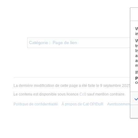
W
i
W
Catégorie
:
Page de lien
t
I
a
a
m
I
p
c
La dernière modification de cette page a été faite le 9 septembre 2025 à 1
Le contenu est disponible sous licence
Cc0
sauf mention contraire.
Politique de confidentialité
À propos de Cat OPIDoR
Avertissements