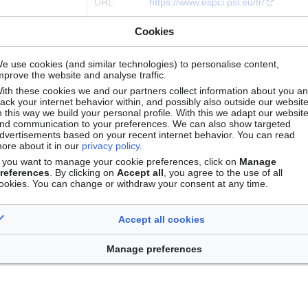
URL
https://www.espci.psl.eu/fr/
Localisation
Paris
Cookies
Identifiants
ROR
03zx86w41
e use cookies (and similar technologies) to personalise content,
mprove the website and analyse traffic.
ith these cookies we and our partners collect information about you a
rack your internet behavior within, and possibly also outside our website
n this way we build your personal profile. With this we adapt our websit
nd communication to your preferences. We can also show targeted
dvertisements based on your recent internet behavior. You can read
ore about it in our
privacy policy
.
f you want to manage your cookie preferences, click on
Manage
references
. By clicking on
Accept all
, you agree to the use of all
ookies. You can change or withdraw your consent at any time.
6:01.
Accept all cookies
Contact
Version mobile
Manage cookie preferences
Manage preferences