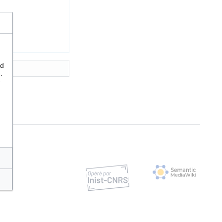
nd
.
e