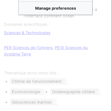
Sols et des Eaux Souterraines
Manage preferences
Transferts Géochimiques des Métaux à
l'interface continent océan
Domaines scientifiques :
Sciences & Technologies
PE9 Sciences de l'Univers
,
PE10 Sciences du
Système Terre
Thématique et/ou mots clés :
Chimie de l'environnement
Écotoxicologie
Océanographie côtière
Géosciences marines