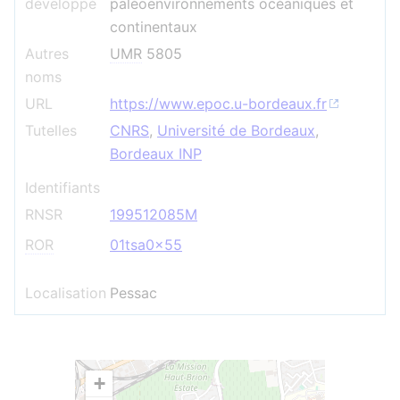
développé
paléoenvironnements océaniques et
continentaux
Autres
UMR
5805
noms
URL
https://www.epoc.u-bordeaux.fr
Tutelles
CNRS
,
Université de Bordeaux
,
Bordeaux INP
Identifiants
RNSR
199512085M
ROR
01tsa0x55
Localisation
Pessac
+