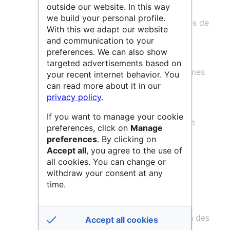
outside our website. In this way
Continentaux
, est une unité mixte de
we build your personal profile.
recherche qui se compose de 8 équipes de
With this we adapt our website
recherche :
and communication to your
preferences. We can also show
Ecotoxicologie Aquatique
targeted advertisements based on
Ecologie et Biogéochimie des Systèmes
your recent internet behavior. You
Côtiers
can read more about it in our
privacy policy
.
Géologie Sédimentaire
If you want to manage your cookie
L'équipe Physico et Toxico Chimie de
preferences, click on
Manage
l'environnement
preferences
. By clicking on
Accept all
, you agree to the use of
Modélisation Expérimentale et
all cookies. You can change or
Télédétection en Hydrodynamique
withdraw your consent at any
Sédimentaire
time.
Paléoclimats
PRocessus Observation Modélisation des
Accept all cookies