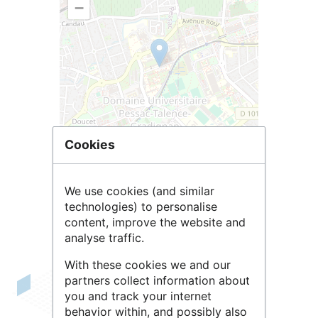
−
Cookies
Leaflet
| ©
OpenStreetMap
contributors
We use cookies (and similar
technologies) to personalise
content, improve the website and
analyse traffic.
With these cookies we and our
partners collect information about
L'
UMR
EPOC, Environnements et
you and track your internet
behavior within, and possibly also
Paléoenvironnements Océaniques et