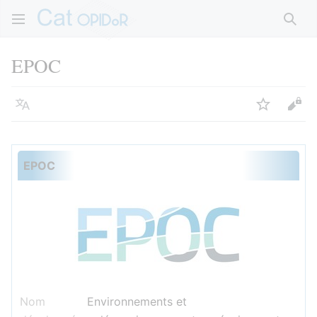
Rech
EPOC
Langue
Suivre
Voir
EPOC
Nom
Environnements et