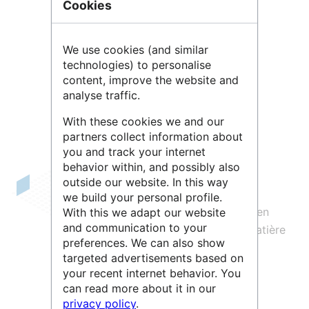
Cookies
We use cookies (and similar
technologies) to personalise
Leaflet
| ©
OpenStreetMap
contributors
content, improve the website and
analyse traffic.
With these cookies we and our
partners collect information about
you and track your internet
behavior within, and possibly also
outside our website. In this way
Le
département des systèmes
we build your personal profile.
d’information de l’Inserm
définit, met en
With this we adapt our website
and communication to your
œuvre et coordonne sa politique en matière
preferences. We can also show
de système d’information.
targeted advertisements based on
your recent internet behavior. You
Il est structuré en cinq services et une
can read more about it in our
cellule sécurité :
privacy policy
.