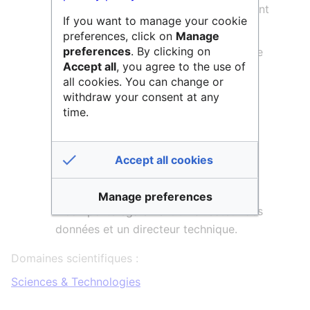
Le service solutions et développement
If you want to manage your cookie
des usages numériques
preferences, click on
Manage
preferences
. By clicking on
Le service de la production infogérée
Accept all
, you agree to the use of
Le service de la cohérence et de la
all cookies. You can change or
transformation numérique
withdraw your consent at any
time.
Le service d'appui aux délégations
régionales et aux laboratoires
Accept all cookies
Le service des affaires générales
La cellule opérationnelle (SECOP)
Manage preferences
Il comporte également un directeur des
données et un directeur technique.
Domaines scientifiques :
Sciences & Technologies