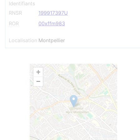
Identifiants
RNSR
199917397U
ROR
00xffm983
Localisation
Montpellier
+
−