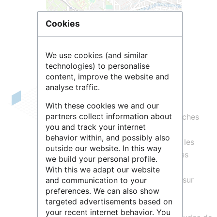
Leaflet
| ©
OpenStreetMap
contributors
Cookies
We use cookies (and similar
technologies) to personalise
content, improve the website and
analyse traffic.
L’Unité
Dynamique Musculaire et
With these cookies we and our
partners collect information about
Métabolisme
, DMEM, mène des recherches
you and track your internet
sur la physiologie et le maintien de la
behavior within, and possibly also
fonctionnalité du tissu musculaire chez les
outside our website. In this way
mammifères. L’objectif est d’identifier les
we build your personal profile.
mécanismes d’adaptation du muscle à
With this we adapt our website
l’environnement et leurs conséquences sur
and communication to your
preferences. We can also show
l’organisme entier. L’approche est
targeted advertisements based on
essentiellement menée sur les espèces
your recent internet behavior. You