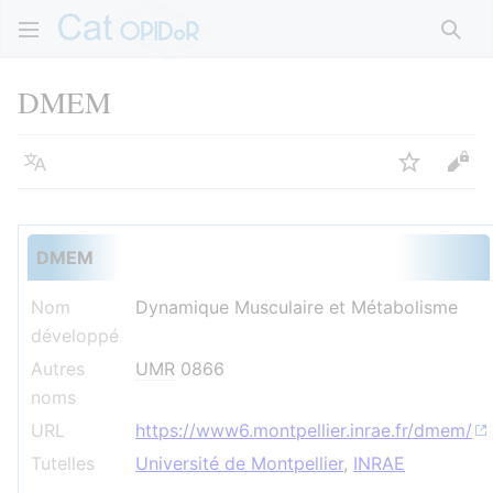
Rech
DMEM
Langue
Suivre
Voir
DMEM
Nom
Dynamique Musculaire et Métabolisme
développé
Autres
UMR
0866
noms
URL
https://www6.montpellier.inrae.fr/dmem/
Tutelles
Université de Montpellier
,
INRAE