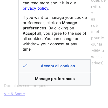
modèles souris et rats, conjugue des études de
can read more about it in our
physiologie in vivo, et des approches in vitro
privacy policy
.
de biologie cellulaires, moléculaire et de
If you want to manage your cookie
biochimie. Les principales finalités de ces
preferences, click on
Manage
recherches s’inscrivent dans le domaine de
preferences
. By clicking on
l’agronomie pour la production de viande et
Accept all
, you agree to the use of
produits carnés, mais aussi de la santé pour le
all cookies. You can change or
withdraw your consent at any
traitement de pathologies et du sport pour la
time.
maîtrise de la performance physique. DMEM a
créé la base de données ESTHER (ESTerases,
alpha/beta-Hydrolase Enzymes and Relatives)
Accept all cookies
qui intéresse plusieurs domaines agro-
industriels et pharmaceutiques.
Manage preferences
Domaines scientifiques :
Vie & Santé