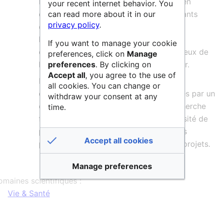
Le Cesab permet la collecte et la mise en
your recent internet behavior. You
can read more about it in our
commun de jeux de données déjà existants
privacy policy
.
dans le domaine de la biodiversité et
l’élaboration de méthodes statistiques
If you want to manage your cookie
complexes pour proposer un état des lieux de
preferences, click on
Manage
preferences
. By clicking on
la biodiversité et en modéliser le devenir.
Accept all
, you agree to the use of
Les groupes Cesab sont composés de
all cookies. You can change or
chercheurs internationaux et coordonnés par un
withdraw your consent at any
chercheur affilié à une structure de recherche
time.
française. Il en résulte une grande diversité de
perspectives, enrichissante tant pour les
Accept all cookies
participants que pour les résultats des projets.
Manage preferences
maines scientifiques :
Vie & Santé