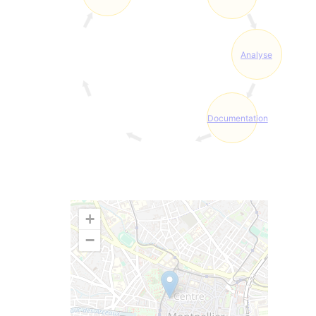
Analyse
Documentation
+
−