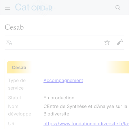
Rech
Cesab
Langue
Suivre
Voir
Cesab
Type de
Accompagnement
service
Statut
En production
Nom
CEntre de Synthèse et d’Analyse sur la
développé
Biodiversité
URL
https://www.fondationbiodiversite.fr/la