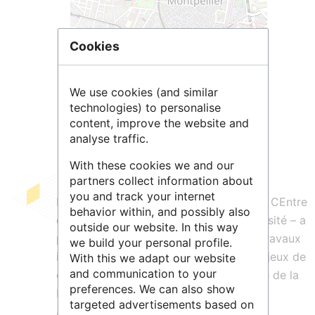
Cookies
Leaflet
| ©
OpenStreetMap
contributors
We use cookies (and similar
technologies) to personalise
content, improve the website and
analyse traffic.
With these cookies we and our
partners collect information about
you and track your internet
Programme phare de la FRB, le Cesab – CEntre
behavior within, and possibly also
de Synthèse et d’Analyse sur la Biodiversité – a
outside our website. In this way
pour objectif de mettre en œuvre des travaux
we build your personal profile.
innovants de synthèse et d’analyse des jeux de
With this we adapt our website
and communication to your
données déjà existants dans le domaine de la
preferences. We can also show
biodiversité.
targeted advertisements based on