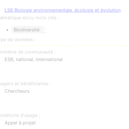
LS8 Biologie environnementale, écologie et évolution
ématique et/ou mots clés :
Biodiversité
ype de données :
érimètre de communauté :
ESR
, national, international
agers et bénéficiaires :
Chercheurs
nditions d'usage :
Appel à projet