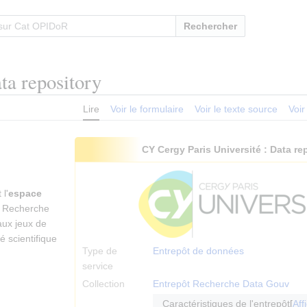
Rechercher
ta repository
Lire
Voir le formulaire
Voir le texte source
Voir
CY Cergy Paris Université : Data re
 l'
espace
t Recherche
aux jeux de
 scientifique
Type de
Entrepôt de données
service
Collection
Entrepôt Recherche Data Gouv
Caractéristiques de l'entrepôt
Aff