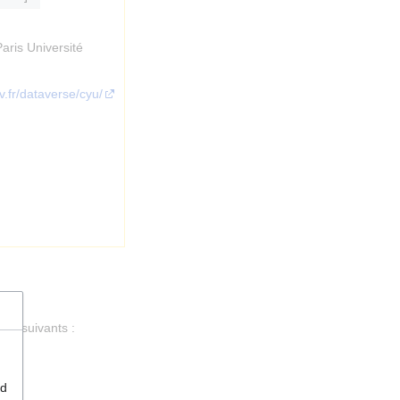
aris Université
v.fr/dataverse/cyu/
vie suivants :
nd