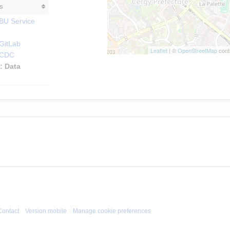
s
 BU Service
 GitLab
Leaflet
| ©
OpenStreetMap
contr
: CDC
: Data
Contact
Version mobile
Manage cookie preferences