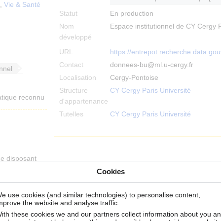
,
Vie & Santé
Statut
En production
Nom
Espace institutionnel de CY Cergy P
développé
URL
https://entrepot.recherche.data.gou
Contact
donnees-bu@ml.u-cergy.fr
onnel
Localisation
Cergy-Pontoise
Structure
CY Cergy Paris Université
atique reconnu
d'appartenance
Tutelles
CY Cergy Paris Université
ne disposant
Cycle de vie des données
Cookies
Ce service intervient au cours des stades du cycle de 
e use cookies (and similar technologies) to personalise content,
mprove the website and analyse traffic.
ith these cookies we and our partners collect information about you a