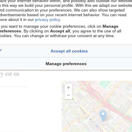
rack your internet behavior within, and possibly also outside our website
Réutilisation
n this way we build your personal profile. With this we adapt our websit
nd communication to your preferences. We can also show targeted
dvertisements based on your recent internet behavior. You can read
ore about it in our
privacy policy
.
Exposition
f you want to manage your cookie preferences, click on
Manage
references
. By clicking on
Accept all
, you agree to the use of all
ookies. You can change or withdraw your consent at any time.
Conservation
Documenta
Accept all cookies
es-
Manage preferences
y est en
+
−