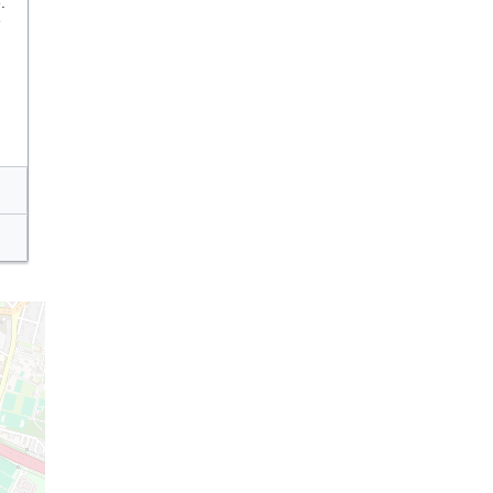
.
e
tion