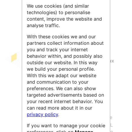
We use cookies (and similar
Leaflet
| ©
OpenStreetMap
contributors
technologies) to personalise
content, improve the website and
analyse traffic.
With these cookies we and our
partners collect information about
you and track your internet
behavior within, and possibly also
Le service
Soutien méthodologique aux
outside our website. In this way
projets d'imageries
du CRNL a pour
we build your personal profile.
With this we adapt our website
missions principales :
and communication to your
d’
accompagner les projets de
preferences. We can also show
neuroimagerie
des équipes (de la
targeted advertisements based on
définition du design expérimental à
your recent internet behavior. You
l’analyse des données)
can read more about it in our
privacy policy
.
de participer à la mise en place d'une
politique de science ouverte au CRNL
If you want to manage your cookie