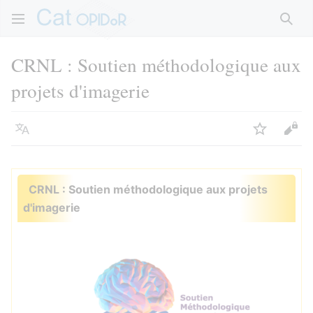
Rech
CRNL : Soutien méthodologique aux
projets d'imagerie
Langue
Suivre
Voir
CRNL : Soutien méthodologique aux projets
d'imagerie