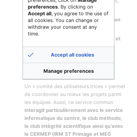
preferences, click on
Manage
(gestion des données, standards BIDS,
preferences
. By clicking on
etc.)
Accept all
, you agree to the use of
d’organiser l'
assistance et la formation
all cookies. You can change or
withdraw your consent at any
aux utilisateurs.trices
time.
d’assurer une
veille méthodologique et
technique
Accept all cookies
de
coordonner et animer le club de
NeuroImagerie
.
Manage preferences
Un « comité des utilisateurs.trices » permet
de coordonner au mieux les projets parmi
les équipes. Aussi, ce service commun
interagit particulièrement avec le service
informatique du centre, le club méthodo,
le club intégrité scientifique ainsi qu’avec
le CERMEP (IRM 3T Primage et MEG