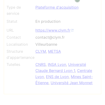
Type de
Plateforme d'acquisition
service
Statut
En production
URL
https://www.clym.fr
Contact
contact@clym.fr
Localisation
Villeurbanne
Structure
CLYM
,
METSA
d'appartenance
Tutelles
CNRS
,
INSA Lyon
,
Université
Claude Bernard Lyon 1
,
Centrale
Lyon
,
ENS de Lyon
,
Mines Saint-
Étienne
,
Université Jean Monnet