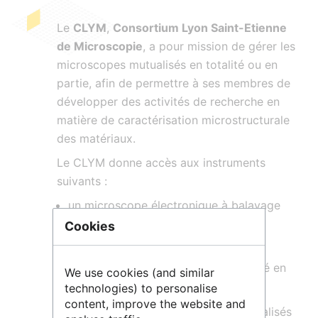
Le
CLYM
,
Consortium Lyon Saint-Etienne
de Microscopie
, a pour mission de gérer les
microscopes mutualisés en totalité ou en
partie, afin de permettre à ses membres de
développer des activités de recherche en
matière de caractérisation microstructurale
des matériaux.
Le CLYM donne accès aux instruments
suivants :
un microscope électronique à balayage
environnemental (ESEM) ;
Cookies
un microscope électronique en
transmission environnemental corrigé en
We use cookies (and similar
Cs (ETEM) ;
technologies) to personalise
content, improve the website and
un microscope à faisceau d’ions focalisés