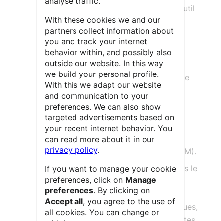
analyse traffic.
double faisceau (FIB/SEM) comme outil
With these cookies we and our
de préparation pour des analyses en
partners collect information about
microscopie électronique
you and track your internet
environnementale.
behavior within, and possibly also
outside our website. In this way
un microscope électronique en
we build your personal profile.
transmission, à émission de champ de
With this we adapt our website
type Schottky
and communication to your
preferences. We can also show
un microscope électronique en
targeted advertisements based on
transmission à émission de champ
your recent internet behavior. You
(cathode froide)
can read more about it in our
privacy policy
.
un microscope à force atomique (AFM).
Le
CLYM
dispose d’
une expertise
dans le
If you want to manage your cookie
preferences, click on
Manage
domaine de
la caractérisation et
preferences
. By clicking on
observation In Situ d'échantillons
Accept all
, you agree to the use of
organiques ou inorganiques
(métalliques,
all cookies. You can change or
céramiques, polymères, nano-composites,