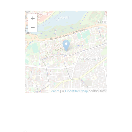
+
−
Leaflet
| ©
OpenStreetMap
contributors