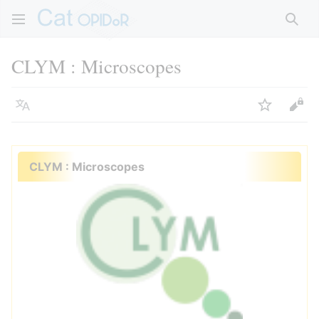
Rech
CLYM : Microscopes
Langue
Suivre
Voir
CLYM : Microscopes