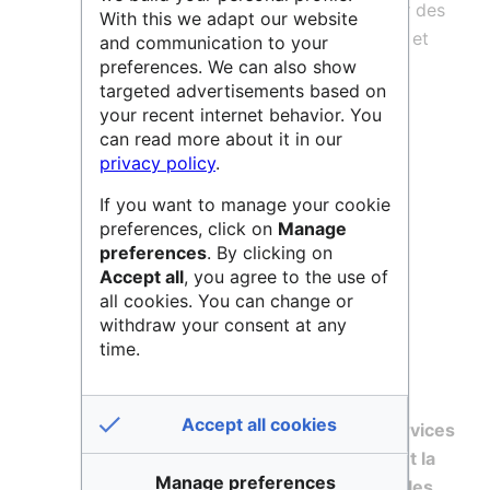
Sa vision est d’imaginer et de déployer des
With this we adapt our website
solutions innovantes pour comprendre et
and communication to your
preferences. We can also show
protéger notre Planète, et gérer
targeted advertisements based on
durablement ses ressources.
your recent internet behavior. You
can read more about it in our
L’entreprise œuvre dans 5 secteurs
privacy policy
.
d’activités stratégiques :
If you want to manage your cookie
La gestion durable des pêches
preferences, click on
Manage
La surveillance environnementale, la
preferences
. By clicking on
sécurité maritime
Accept all
, you agree to the use of
all cookies. You can change or
La mobilité
withdraw your consent at any
time.
Les énergies
Les infrastructures.
Accept all cookies
L’entreprise fournit notamment des
services
satellitaires basés sur la localisation et la
Manage preferences
collecte de données environnementales,