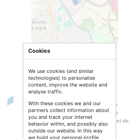
Leaflet
| ©
OpenStreetMap
contributors
Cookies
We use cookies (and similar
technologies) to personalise
content, improve the website and
analyse traffic.
With these cookies we and our
CLS
, filiale du CNES et de CNP, est une
partners collect information about
société internationale, pionnière dans la
you and track your internet
fourniture de solutions d'observation et de
behavior within, and possibly also
surveillance de la Terre
depuis 1986.
outside our website. In this way
we build your personal profile.