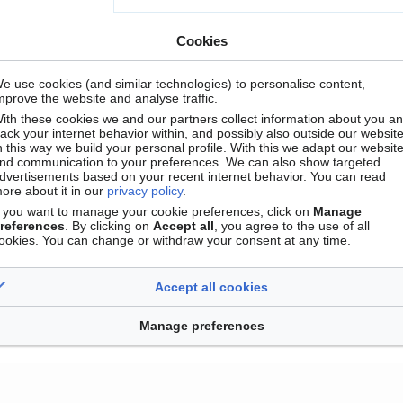
Cookies
e use cookies (and similar technologies) to personalise content,
mprove the website and analyse traffic.
ith these cookies we and our partners collect information about you a
rack your internet behavior within, and possibly also outside our website
n this way we build your personal profile. With this we adapt our websit
nd communication to your preferences. We can also show targeted
dvertisements based on your recent internet behavior. You can read
ore about it in our
privacy policy
.
f you want to manage your cookie preferences, click on
Manage
references
. By clicking on
Accept all
, you agree to the use of all
Contact
Version mobile
Manage cookie preferences
ookies. You can change or withdraw your consent at any time.
Accept all cookies
Manage preferences