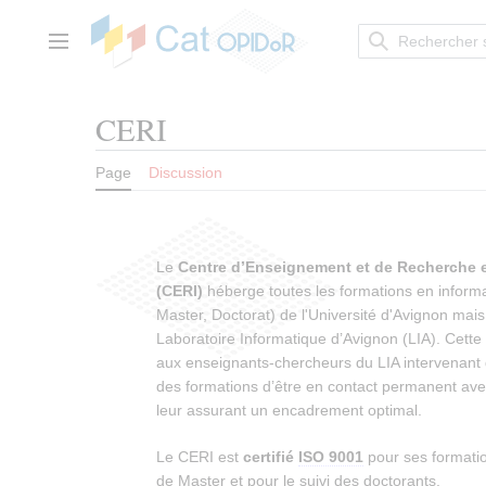
Aller
au
contenu
Menu principal
CERI
Page
Discussion
Le
Centre d’Enseignement et de Recherche 
(CERI)
héberge toutes les formations en informa
Master, Doctorat) de l'Université d'Avignon mai
Laboratoire Informatique d’Avignon (LIA). Cette
aux enseignants-chercheurs du LIA intervenan
des formations d’être en contact permanent avec
leur assurant un encadrement optimal.
Le CERI est
certifié
ISO 9001
pour ses formati
de Master et pour le suivi des doctorants.