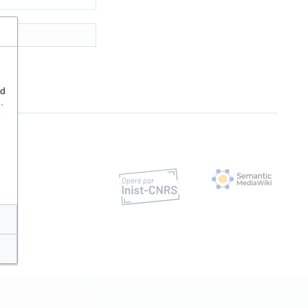
nd
.
e