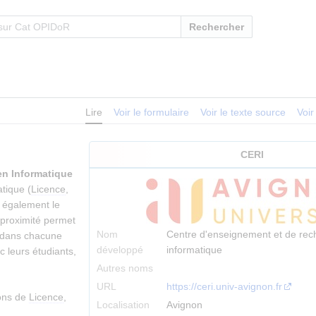
Rechercher
Lire
Voir le formulaire
Voir le texte source
Voir
CERI
en Informatique
tique (
Licence
,
s également le
 proximité permet
Nom
Centre d'enseignement et de rec
t dans chacune
développé
informatique
 leurs étudiants,
Autres noms
URL
https://ceri.univ-avignon.fr
ons de
Licence
,
Localisation
Avignon