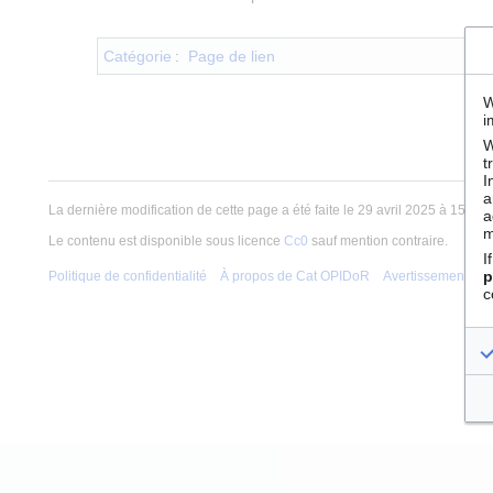
Catégorie
:
Page de lien
W
i
W
t
I
a
La dernière modification de cette page a été faite le 29 avril 2025 à 15:10.
a
m
Le contenu est disponible sous licence
Cc0
sauf mention contraire.
I
p
Politique de confidentialité
À propos de Cat OPIDoR
Avertissements
c