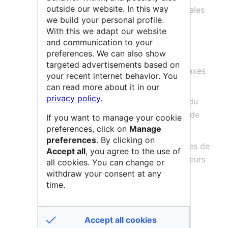
outside our website. In this way
générer des connaissances fondamentales
we build your personal profile.
tout en proposant des pistes pour une
With this we adapt our website
agriculture à la fois résiliente et
and communication to your
respectueuse de l’environnement.
preferences. We can also show
targeted advertisements based on
Les recherches s'inscrivent dans trois axes
your recent internet behavior. You
forts :
can read more about it in our
privacy policy
.
L'étude du développement précoce du
fruit et la mise en place des critères de
If you want to manage your cookie
qualité des fruits charnus
preferences, click on
Manage
preferences
. By clicking on
L'étude de pathogènes non cultivables de
Accept all
, you agree to the use of
plante et de leurs interactions avec leurs
all cookies. You can change or
plantes hôtes ou leurs vecteurs
withdraw your consent at any
time.
L'étude de l'adaptation des arbres
fruitiers (cerisier) au changement
climatique
Accept all cookies