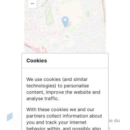
−
Cookies
Leaflet
| ©
OpenStreetMap
contributors
We use cookies (and similar
technologies) to personalise
content, improve the website and
analyse traffic.
With these cookies we and our
partners collect information about
L'unité mixte de recherche
BFP (Biologie du
you and track your internet
Fruit et Pathologie)
a pour vocation de
behavior within, and possibly also