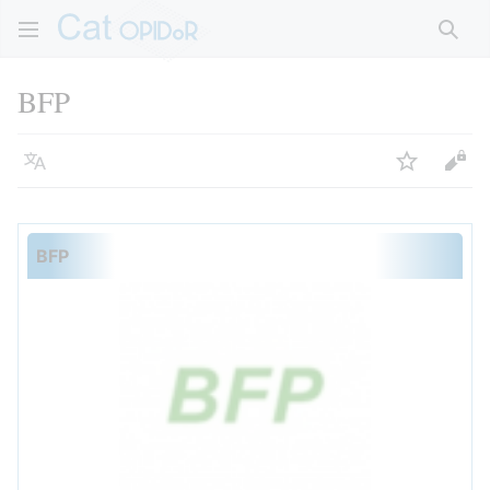
Rech
BFP
Langue
Suivre
Voir
BFP