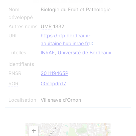
Nom
Biologie du Fruit et Pathologie
développé
Autres noms
UMR
1332
URL
https://bfp.bordeaux-
aquitaine.hub.inrae.fr
Tutelles
INRAE
,
Université de Bordeaux
Identifiants
RNSR
201119465P
ROR
00ccpdp17
Localisation
Villenave d'Ornon
+