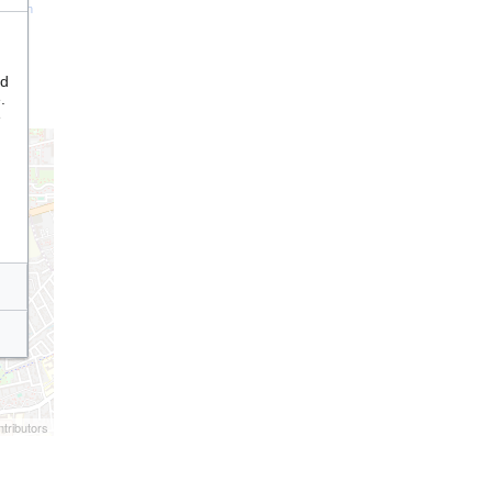
tation
nd
.
e
tributors