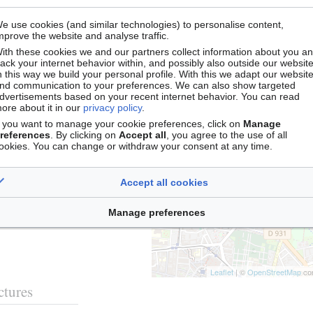
Documen
e use cookies (and similar technologies) to personalise content,
mprove the website and analyse traffic.
ith these cookies we and our partners collect information about you a
rack your internet behavior within, and possibly also outside our website
n this way we build your personal profile. With this we adapt our websit
nd communication to your preferences. We can also show targeted
+
dvertisements based on your recent internet behavior. You can read
ore about it in our
privacy policy
.
−
rants
f you want to manage your cookie preferences, click on
Manage
references
. By clicking on
Accept all
, you agree to the use of all
ookies. You can change or withdraw your consent at any time.
Accept all cookies
Manage preferences
Leaflet
| ©
OpenStreetMap
con
ctures