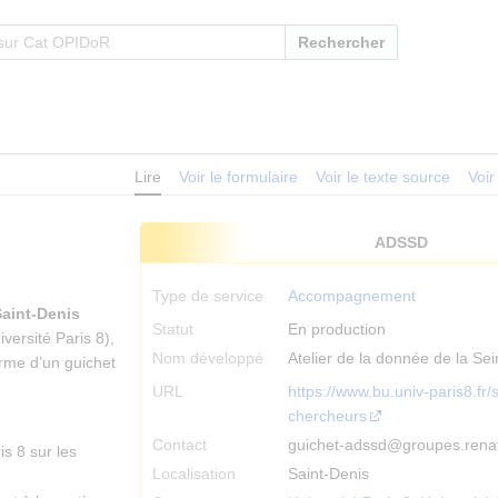
Rechercher
Lire
Voir le formulaire
Voir le texte source
Voir
ADSSD
Type de service
Accompagnement
Saint-Denis
Statut
En production
iversité Paris 8),
Nom développé
Atelier de la donnée de la Se
rme d’un guichet
URL
https://www.bu.univ-paris8.fr/
chercheurs
Contact
guichet-adssd@groupes.renat
s 8 sur les
Localisation
Saint-Denis