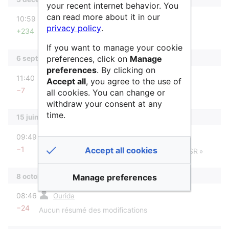
your recent internet behavior. You
diff
can read more about it in our
10:59
SidonieRaffy
privacy policy
.
+234
Aucun résumé des modifications
If you want to manage your cookie
preferences, click on
Manage
6 septembre 2023
preferences
. By clicking on
diff
11:40
SidonieRaffy
Accept all
, you agree to the use of
−7
all cookies. You can change or
Aucun résumé des modifications
withdraw your consent at any
time.
15 juin 2022
diff
m
09:49
AnneAdmin
−1
Accept all cookies
Remplacement de texte : « MESRI » par « MESR »
8 octobre 2021
Manage preferences
diff
08:46
Ourida
−24
Aucun résumé des modifications