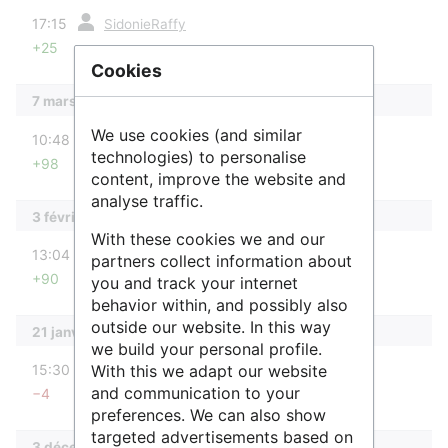
diff
17:15
SidonieRaffy
+25
Aucun résumé des modifications
Cookies
7 mars 2025
diff
We use cookies (and similar
10:48
SidonieRaffy
technologies) to personalise
+98
Aucun résumé des modifications
content, improve the website and
analyse traffic.
3 février 2025
With these cookies we and our
diff
13:04
SidonieRaffy
partners collect information about
+90
you and track your internet
Aucun résumé des modifications
behavior within, and possibly also
outside our website. In this way
21 janvier 2025
we build your personal profile.
diff
With this we adapt our website
15:30
Ourida
and communication to your
−4
Aucun résumé des modifications
preferences. We can also show
targeted advertisements based on
3 décembre 2024