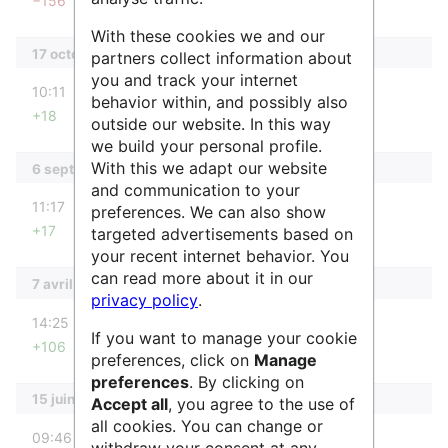
−156
Aucun résumé des modifications
With these cookies we and our
17 octobre 2023
partners collect information about
you and track your internet
diff
10:11
SidonieRaffy
behavior within, and possibly also
+18
Aucun résumé des modifications
outside our website. In this way
we build your personal profile.
With this we adapt our website
6 septembre 2023
and communication to your
diff
11:17
SidonieRaffy
preferences. We can also show
+17
targeted advertisements based on
Aucun résumé des modifications
your recent internet behavior. You
can read more about it in our
7 avril 2023
privacy policy
.
diff
14:25
Ourida
If you want to manage your cookie
+106
Aucun résumé des modifications
preferences, click on
Manage
preferences
. By clicking on
15 juin 2022
Accept all
, you agree to the use of
all cookies. You can change or
diff
m
09:46
AnneAdmin
withdraw your consent at any