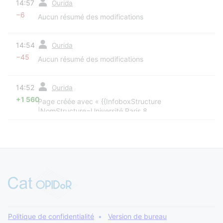
14:57
Ourida
−6
Aucun résumé des modifications
diff
14:54
Ourida
−45
Aucun résumé des modifications
diff
14:52
Ourida
+1 560
Page créée avec « {{InfoboxStructure
|NomStructure=Université Paris 8
|NomStructureAlternatif=Université Paris 8 Vincennes
- Saint-Denis |Url=https://www.univ-paris8.fr/
|Tutelle=Ministè… »
Politique de confidentialité
Version de bureau