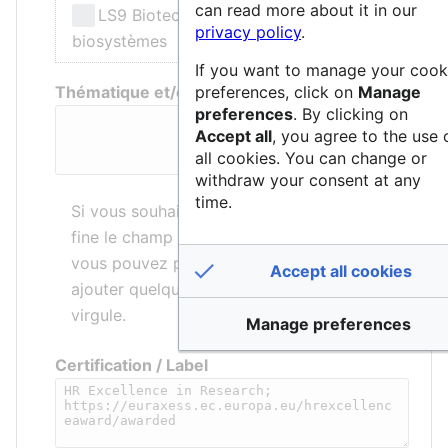
can read more about it in our
LS9 Biotechnologie et ingénierie des
privacy policy
.
biosystèmes
If you want to manage your cook
Thématique et/ou mots-clés
preferences, click on
Manage
preferences
. By clicking on
Accept all
, you agree to the use 
all cookies. You can change or
withdraw your consent at any
time.
Si vous souhaitez décrire de manière plus
fine le champ d’application de la structure,
vous pouvez préciser une thématique et/ou
Accept all cookies
ajouter quelques mots-clés séparés par une
virgule.
Manage preferences
Certification / Label