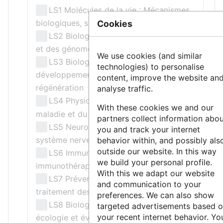
LS1 Molécules de la vie : Mécanismes
biologiques, structures et fonctions
Cookies
LS2 Biologie intégrative : des gènes
et des génomes aux systèmes
We use cookies (and similar
LS3 Biologie cellulaire,
technologies) to personalise
développement, cellules souches et
content, improve the website an
régénération
analyse traffic.
LS4 Physiologie de la santé, de la
With these cookies we and our
maladie et du vieillissement
partners collect information abo
LS5 Neurosciences et troubles du
you and track your internet
système nerveux
behavior within, and possibly als
outside our website. In this way
LS6 Immunité, infection et
we build your personal profile.
immunothérapie
With this we adapt our website
LS7 Prévention, diagnostic et
and communication to your
traitement des maladies humaines
preferences. We can also show
LS8 Biologie environnementale,
targeted advertisements based 
your recent internet behavior. Yo
écologie et évolution