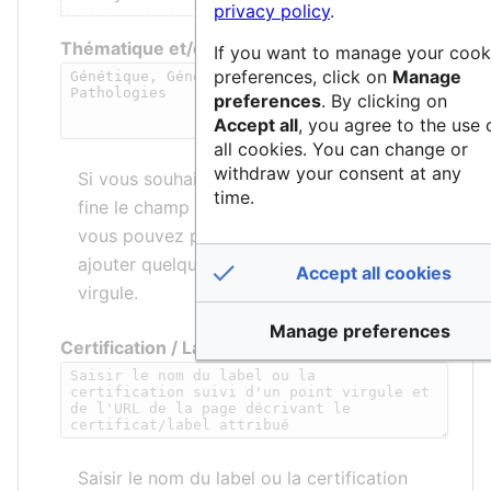
privacy policy
.
Thématique et/ou mots-clés
If you want to manage your cook
preferences, click on
Manage
preferences
. By clicking on
Accept all
, you agree to the use 
all cookies. You can change or
withdraw your consent at any
Si vous souhaitez décrire de manière plus
time.
fine le champ d’application de la structure,
vous pouvez préciser une thématique et/ou
ajouter quelques mots-clés séparés par une
Accept all cookies
virgule.
Manage preferences
Certification / Label
Saisir le nom du label ou la certification