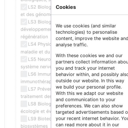
LS2 Biologie intégrative : des gènes
Cookies
et des génomes aux systèmes
LS3 Biologie cellulaire,
We use cookies (and similar
développement, cellules souches et
technologies) to personalise
régénération
content, improve the website an
LS4 Physiologie de la santé, de la
analyse traffic.
maladie et du vieillissement
With these cookies we and our
LS5 Neurosciences et troubles du
partners collect information abo
système nerveux
you and track your internet
LS6 Immunité, infection et
behavior within, and possibly als
outside our website. In this way
immunothérapie
we build your personal profile.
LS7 Prévention, diagnostic et
With this we adapt our website
traitement des maladies humaines
and communication to your
LS8 Biologie environnementale,
preferences. We can also show
écologie et évolution
targeted advertisements based 
your recent internet behavior. Yo
LS9 Biotechnologie et ingénierie des
can read more about it in our
biosystèmes