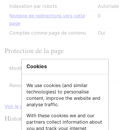
Indexation par robots
Autorisée
Nombre de redirections vers cette
0
page
Comptée comme page de contenu
Oui
Protection de la page
Cookies
Modifier
Autoriser tous les utilisateurs
(infini)
We use cookies (and similar
Renommer
Autoriser tous les utilisateurs
technologies) to personalise
(infini)
content, improve the website and
analyse traffic.
Voir le journal des protections pour cette page.
With these cookies we and our
Historique des modifications
partners collect information about
you and track your internet