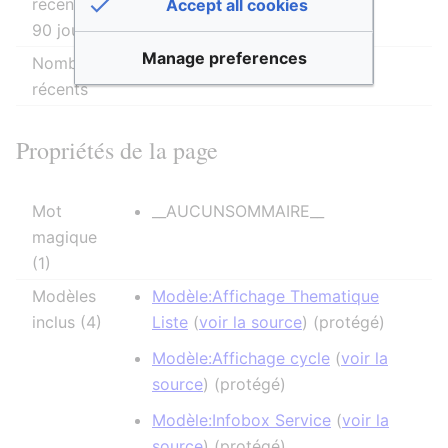
récentes (dans les derniers
Accept all cookies
90 jours)
Manage preferences
Nombre d’auteurs distincts
1
récents
Propriétés de la page
Mot
__AUCUNSOMMAIRE__
magique
(1)
Modèles
Modèle:Affichage Thematique
inclus (4)
Liste
(
voir la source
) (protégé)
Modèle:Affichage cycle
(
voir la
source
) (protégé)
Modèle:Infobox Service
(
voir la
source
) (protégé)