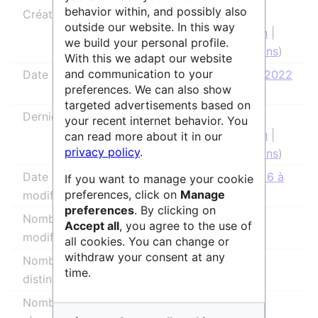
behavior within, and possibly also
Créateur de la page
Ourida
outside our website. In this way
(
discussion
|
we build your personal profile.
contributions
)
With this we adapt our website
and communication to your
Date de création de la page
20 janvier 2022
preferences. We can also show
à 15:53
targeted advertisements based on
Dernier rédacteur
Raphaël
your recent internet behavior. You
(
discussion
|
can read more about it in our
privacy policy
.
contributions
)
Date de la dernière
21 mai 2026 à
If you want to manage your cookie
preferences, click on
Manage
modification
16:38
preferences
. By clicking on
Nombre total de
15
Accept all
, you agree to the use of
modifications
all cookies. You can change or
withdraw your consent at any
Nombre total d’auteurs
4
time.
distincts
Nombre de modifications
1