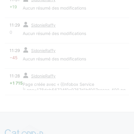
+19
Aucun résumé des modifications
diff
11:29
SidonieRaffy
0
Aucun résumé des modifications
diff
11:29
SidonieRaffy
−45
Aucun résumé des modifications
diff
11:28
SidonieRaffy
+1 715
Page créée avec « {{Infobox Service
|Logo=178dcb56724f0c9767d1bf007cecae-400.png
|NomService=Meteo.data.gouv.fr
|TypeService=Plateforme d'accès |StatutService=En
production |UrlService=https://meteo.data.gouv.fr/
|ContactMel=info@data.gouv.fr |Localisation=Paris
|StructureAppartenance=Etalab |Tutelle=Météo-
France, DINUM |PhaseCycleVie=Documentation,
Stockage, Exposition, Réutilisation }} {{Coordonnées