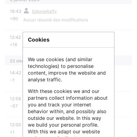
diff
16:43
SidonieRaffy
+90
Aucun résumé des modifications
diff
12:42
SidonieRaffy
Cookies
+16
Aucun résumé des modifications
We use cookies (and similar
22 décembre 2023
technologies) to personalise
diff
content, improve the website and
14:42
SidonieRaffy
analyse traffic.
−1
Aucun résumé des modifications
With these cookies we and our
diff
partners collect information about
12:58
SidonieRaffy
you and track your internet
−57
Aucun résumé des modifications
behavior within, and possibly also
outside our website. In this way
diff
we build your personal profile.
12:00
SidonieRaffy
With this we adapt our website
+1
Aucun résumé des modifications