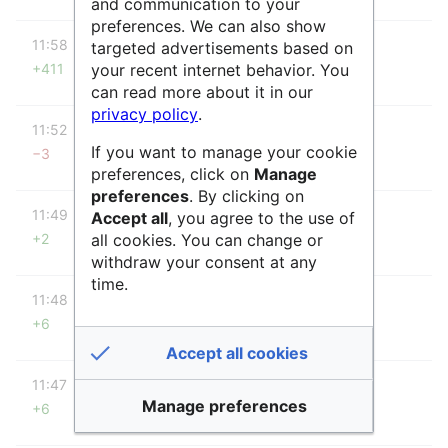
and communication to your
preferences. We can also show
diff
11:58
SidonieRaffy
targeted advertisements based on
+411
your recent internet behavior. You
Aucun résumé des modifications
can read more about it in our
privacy policy
.
diff
11:52
SidonieRaffy
If you want to manage your cookie
−3
Aucun résumé des modifications
preferences, click on
Manage
preferences
. By clicking on
diff
11:49
SidonieRaffy
Accept all
, you agree to the use of
+2
all cookies. You can change or
Aucun résumé des modifications
withdraw your consent at any
time.
diff
11:48
SidonieRaffy
+6
Aucun résumé des modifications
Accept all cookies
diff
11:47
SidonieRaffy
Manage preferences
+6
Aucun résumé des modifications