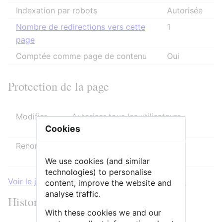
Indexation par robots
Autorisée
Nombre de redirections vers cette
1
page
Comptée comme page de contenu
Oui
Protection de la page
Modifier
Autoriser tous les utilisateurs
Cookies
(infini)
Renommer
Autoriser tous les utilisateurs
(infini)
We use cookies (and similar
technologies) to personalise
Voir le journal des protections pour cette page.
content, improve the website and
analyse traffic.
Historique des modifications
With these cookies we and our