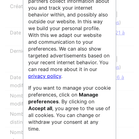
partners collect information about
Créateur de la page
AnneAdmin
you and track your internet
(
discussion
|
behavior within, and possibly also
outside our website. In this way
contributions
)
we build your personal profile.
Date de création de la page
19 juillet 2021 à
With this we adapt our website
15:50
and communication to your
preferences. We can also show
Dernier rédacteur
Raphaël
targeted advertisements based on
(
discussion
|
your recent internet behavior. You
contributions
)
can read more about it in our
privacy policy
.
Date de la dernière
20 avril 2026 à
modification
16:27
If you want to manage your cookie
preferences, click on
Manage
Nombre total de
28
preferences
. By clicking on
modifications
Accept all
, you agree to the use of
Nombre total d’auteurs
5
all cookies. You can change or
withdraw your consent at any
distincts
time.
Nombre de modifications
0