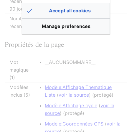
récentes (dans les derniers
90 jours)
Accept all cookies
Nombre d’auteurs distincts
0
Manage preferences
récents
Propriétés de la page
Mot
__AUCUNSOMMAIRE__
magique
(1)
Modèles
Modèle:Affichage Thematique
inclus (5)
Liste
(
voir la source
) (protégé)
Modèle:Affichage cycle
(
voir la
source
) (protégé)
Modèle:Coordonnées GPS
(
voir la
source
) (protégé)