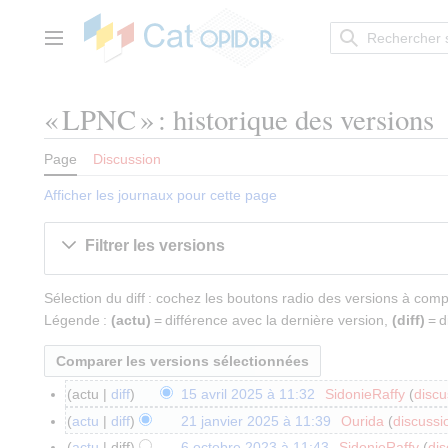
Aller
au
contenu
Menu principal
« LPNC » : historique des versions
Page
Discussion
Afficher les journaux pour cette page
Filtrer les versions
Sélection du diff : cochez les boutons radio des versions à com
Légende :
(actu)
= différence avec la dernière version,
(diff)
= d
actu
diff
15 avril 2025 à 11:32
SidonieRaffy
discu
1
A
5
actu
diff
21 janvier 2025 à 11:39
Ourida
discussi
2
u
a
A
1
actu
diff
6 octobre 2023 à 11:43
SidonieRaffy
dis