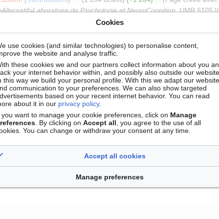
ernatif=Laboratoire de Psychologie et NeuroCognition, UMR 5105 |Url
 Savoie Mont-Blanc, Université Grenoble Alpes |IDRNSR=199911790Z |
Cookies
eographique=45.19198, 5.77563 }} {{DescriptionStructure |Descriptio
e use cookies (and similar technologies) to personalise content,
mprove the website and analyse traffic.
ith these cookies we and our partners collect information about you a
rack your internet behavior within, and possibly also outside our website
n this way we build your personal profile. With this we adapt our websit
nd communication to your preferences. We can also show targeted
dvertisements based on your recent internet behavior. You can read
ore about it in our
privacy policy
.
f you want to manage your cookie preferences, click on
Manage
references
. By clicking on
Accept all
, you agree to the use of all
ookies. You can change or withdraw your consent at any time.
Contact
Version mobile
Manage cookie preferences
Accept all cookies
Manage preferences