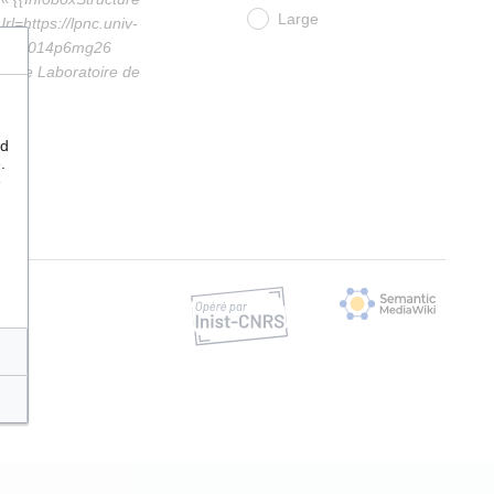
Large
=https://lpnc.univ-
IDROR=014p6mg26
n=Le Laboratoire de
nd
.
e