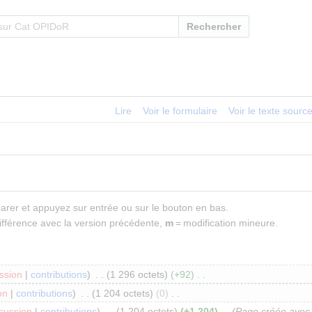
Rechercher
Lire
Voir le formulaire
Voir le texte sourc
parer et appuyez sur entrée ou sur le bouton en bas.
ifférence avec la version précédente,
m
= modification mineure.
ssion
contributions
1 296 octets
+92
on
contributions
1 204 octets
0
cussion
contributions
1 204 octets
+1 204
Page créée avec 