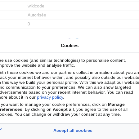
wikicode
Autorisée
0
Cookies
e use cookies (and similar technologies) to personalise content,
mprove the website and analyse traffic.
ith these cookies we and our partners collect information about you a
rack your internet behavior within, and possibly also outside our website
n this way we build your personal profile. With this we adapt our websit
nd communication to your preferences. We can also show targeted
Autoriser tous les utilisateurs (infini)
dvertisements based on your recent internet behavior. You can read
Autoriser tous les utilisateurs (infini)
ore about it in our
privacy policy
.
f you want to manage your cookie preferences, click on
Manage
references
. By clicking on
Accept all
, you agree to the use of all
ookies. You can change or withdraw your consent at any time.
Accept all cookies
Ourida
(
discussion
|
contributions
)