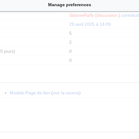
Manage preferences
18 mars 2024 à 10:06
SidonieRaffy
(
discussion
|
contribut
29 avril 2025 à 14:09
5
2
0 jours)
0
0
Modèle:Page de lien
(
voir la source
)