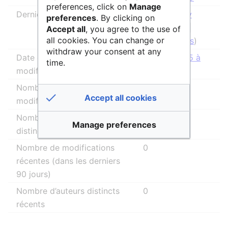
preferences, click on
Manage
Dernier rédacteur
SidonieRaffy
preferences
. By clicking on
(
discussion
|
Accept all
, you agree to the use of
all cookies. You can change or
contributions
)
withdraw your consent at any
Date de la dernière
15 avril 2025 à
time.
modification
10:52
Nombre total de
7
Accept all cookies
modifications
Nombre total d’auteurs
2
Manage preferences
distincts
Nombre de modifications
0
récentes (dans les derniers
90 jours)
Nombre d’auteurs distincts
0
récents