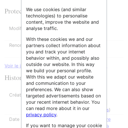
Protection de la page
We use cookies (and similar
technologies) to personalise
content, improve the website and
analyse traffic.
Modifier
Autoriser tous les utilisateurs
(infini)
With these cookies we and our
Renommer
Autoriser tous les utilisateurs
partners collect information about
you and track your internet
(infini)
behavior within, and possibly also
outside our website. In this way
Voir le journal des protections pour cette page.
we build your personal profile.
Historique des modifications
With this we adapt our website
and communication to your
preferences. We can also show
Créateur de la page
AnneAdmin
targeted advertisements based on
your recent internet behavior. You
(
discussion
|
can read more about it in our
contributions
)
privacy policy
.
Date de création de la page
28 septembre
If you want to manage your cookie
2020 à 10:49