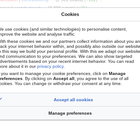
ssion
contributions
2 799 octets
+76
Cookies
ssion
contributions
2 723 octets
−33
ssion
contributions
2 756 octets
+74
e use cookies (and similar technologies) to personalise content,
ssion
contributions
2 682 octets
+69
mprove the website and analyse traffic.
ssion
contributions
2 613 octets
+6
ith these cookies we and our partners collect information about you a
rack your internet behavior within, and possibly also outside our website
ssion
contributions
2 607 octets
+82
n this way we build your personal profile. With this we adapt our websit
nd communication to your preferences. We can also show targeted
ssion
contributions
2 525 octets
+111
dvertisements based on your recent internet behavior. You can read
ssion
contributions
2 414 octets
+9
ore about it in our
privacy policy
.
f you want to manage your cookie preferences, click on
Manage
ssion
contributions
2 405 octets
+133
references
. By clicking on
Accept all
, you agree to the use of all
ssion
contributions
2 272 octets
+1 157
ookies. You can change or withdraw your consent at any time.
ssion
contributions
1 115 octets
+1 115
Page créée avec « 
ternatif=INRAE Infrastructure de recherche distribuée en Génomique
Accept all cookies
TypeInfrastucture=Distribuée |TypeService=Plateforme d'acquisition |S
omics |PhaseCycleVie=Planification, Collecte }} {{ServiceStructure 
Manage preferences