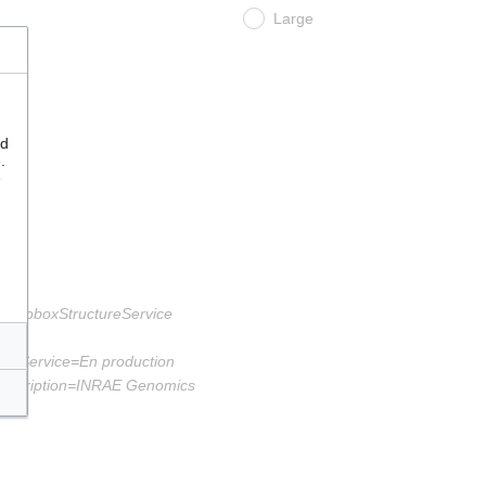
Large
nd
.
e
{{InfoboxStructureService
tatutService=En production
|Description=INRAE Genomics