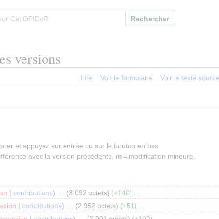
Rechercher
es versions
Lire
Voir le formulaire
Voir le texte sourc
parer et appuyez sur entrée ou sur le bouton en bas.
ifférence avec la version précédente,
m
= modification mineure.
ion
contributions
3 092 octets
+140
ssion
contributions
2 952 octets
+51
iscussion
contributions
2 901 octets
+102