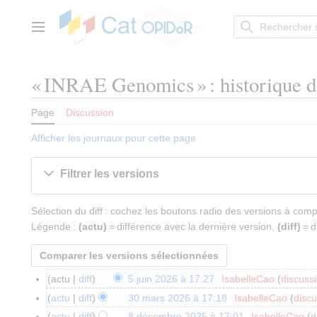
Aller
au
contenu
Menu principal
« INRAE Genomics » : historique d
Page
Discussion
Afficher les journaux pour cette page
Filtrer les versions
Sélection du diff : cochez les boutons radio des versions à com
Légende :
(actu)
= différence avec la dernière version,
(diff)
= d
actu
diff
5 juin 2026 à 17:27
IsabelleCao
discuss
5
A
j
actu
diff
30 mars 2026 à 17:18
IsabelleCao
discu
3
u
u
A
0
actu
diff
8 décembre 2025 à 17:01
IsabelleCao
d