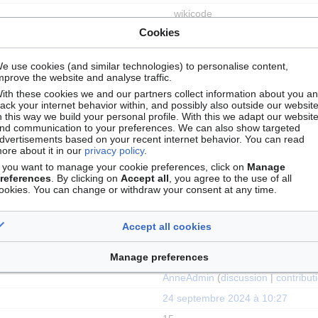
wikicode
Cookies
Autorisée
0
e use cookies (and similar technologies) to personalise content,
mprove the website and analyse traffic.
ith these cookies we and our partners collect information about you a
rack your internet behavior within, and possibly also outside our website
n this way we build your personal profile. With this we adapt our websit
riser uniquement les administrateurs (infini)
nd communication to your preferences. We can also show targeted
dvertisements based on your recent internet behavior. You can read
riser uniquement les administrateurs (infini)
ore about it in our
privacy policy
.
f you want to manage your cookie preferences, click on
Manage
references
. By clicking on
Accept all
, you agree to the use of all
ookies. You can change or withdraw your consent at any time.
Accept all cookies
CiolekAnne
(
discussion
|
contribut
Manage preferences
11 septembre 2017 à 14:26
AnneAdmin
(
discussion
|
contribut
24 septembre 2024 à 10:27