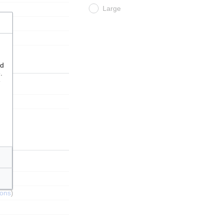
Large
nd
.
e
ions
)
ions
)