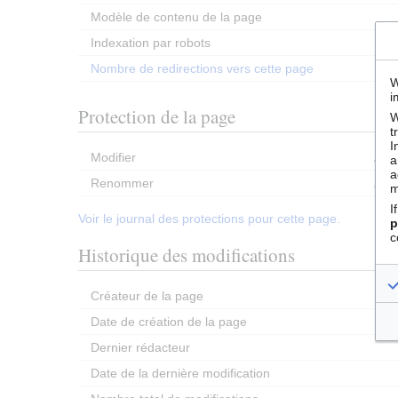
Modèle de contenu de la page
Indexation par robots
Nombre de redirections vers cette page
W
i
Protection de la page
W
t
I
Modifier
Auto
a
a
Renommer
Auto
m
I
Voir le journal des protections pour cette page.
p
c
Historique des modifications
Créateur de la page
Date de création de la page
Dernier rédacteur
Date de la dernière modification