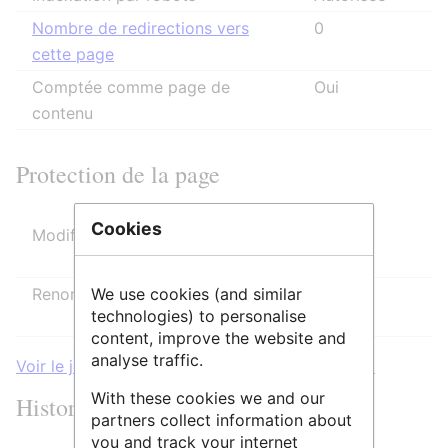
Nombre de redirections vers
0
cette page
Comptée comme page de
Oui
contenu
Protection de la page
Cookies
Modifier
Autoriser tous les utilisateurs
(infini)
We use cookies (and similar
Renommer
Autoriser tous les utilisateurs
technologies) to personalise
(infini)
content, improve the website and
analyse traffic.
Voir le journal des protections pour cette page.
With these cookies we and our
Historique des modifications
partners collect information about
you and track your internet