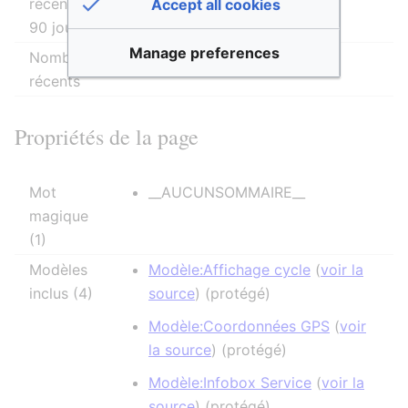
récentes (dans les derniers
Accept all cookies
90 jours)
Manage preferences
Nombre d’auteurs distincts
0
récents
Propriétés de la page
Mot
__AUCUNSOMMAIRE__
magique
(1)
Modèles
Modèle:Affichage cycle
(
voir la
inclus (4)
source
) (protégé)
Modèle:Coordonnées GPS
(
voir
la source
) (protégé)
Modèle:Infobox Service
(
voir la
source
) (protégé)