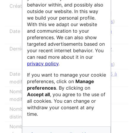
behavior within, and possibly also
Créateur de la page
AnneAdmin
outside our website. In this way
(
discussion
|
we build your personal profile.
contributions
)
With this we adapt our website
and communication to your
Date de création de la page
7 juin 2021 à
preferences. We can also show
14:35
targeted advertisements based on
Dernier rédacteur
SidonieRaffy
your recent internet behavior. You
(
discussion
|
can read more about it in our
privacy policy
.
contributions
)
Date de la dernière
18 avril 2025 à
If you want to manage your cookie
preferences, click on
Manage
modification
16:18
preferences
. By clicking on
Nombre total de
7
Accept all
, you agree to the use of
modifications
all cookies. You can change or
withdraw your consent at any
Nombre total d’auteurs
3
time.
distincts
Nombre de modifications
0