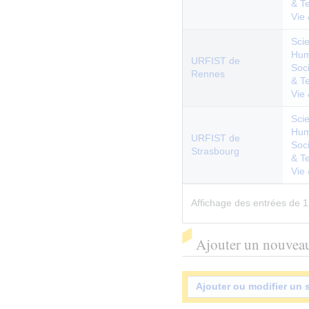
& T
Vie
Sci
Hum
URFIST de
Soc
Rennes
& T
Vie
Sci
Hum
URFIST de
Soc
Strasbourg
& T
Vie
Affichage des entrées de 1
Ajouter un nouveau
Ajouter ou modifier un 