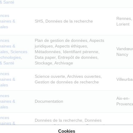
 & Santé
ences
Rennes, 
aines &
SHS, Données de la recherche
Lorient
iales
ences
Plan de gestion de données, Aspects
aines &
juridiques, Aspects éthiques,
Vandœuv
iales
,
Sciences
Métadonnées, Identifiant pérenne,
Nancy
echnologies
,
Data paper, Entrepôt de données,
 & Santé
Stockage, Archivage
ences
Science ouverte, Archives ouvertes,
aines &
Villeurb
Gestion de données de recherche
iales
ences
Aix-en-
aines &
Documentation
Provenc
iales
ences
Données de la recherche, Données
aines &
ouvertes, Science ouverte, Partage des
iales
,
Sciences
Paris
Cookies
données, Auto-formation, Gestion de