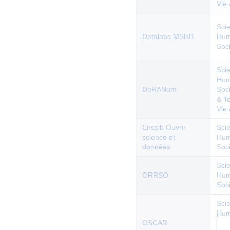
Vie
Sci
Datalabs MSHB
Hum
Soc
Sci
Hum
DoRANum
Soc
& T
Vie
Enssib Ouvrir
Sci
science et
Hum
données
Soc
Sci
ORRSO
Hum
Soc
Sci
Hum
OSCAR
Soc