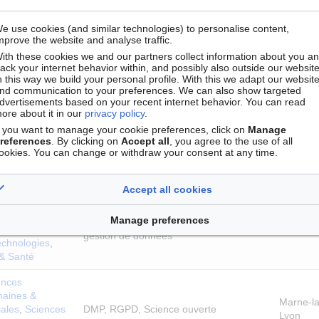
echnologies
,
données de recherche
 & Santé
e use cookies (and similar technologies) to personalise content,
mprove the website and analyse traffic.
ences
aines &
ith these cookies we and our partners collect information about you a
Science ouverte, Libre accès données
rack your internet behavior within, and possibly also outside our website
iales
,
Sciences
Paris
recherche, Plan de gestion de données
n this way we build your personal profile. With this we adapt our websit
echnologies
,
nd communication to your preferences. We can also show targeted
 & Santé
dvertisements based on your recent internet behavior. You can read
ore about it in our
privacy policy
.
ences
f you want to manage your cookie preferences, click on
Manage
aines &
references
. By clicking on
Accept all
, you agree to the use of all
Données de la recherche, Ateliers,
iales
,
Sciences
Villeurb
ookies. You can change or withdraw your consent at any time.
Tutoriels, Science ouverte
echnologies
,
 & Santé
Accept all cookies
ences
aines &
Manage preferences
Données de la recherche, Plan de
iales
,
Sciences
Aubière
gestion de données
echnologies
,
 & Santé
ences
aines &
Marne-la
iales
,
Sciences
DMP, RGPD, Science ouverte
Lyon