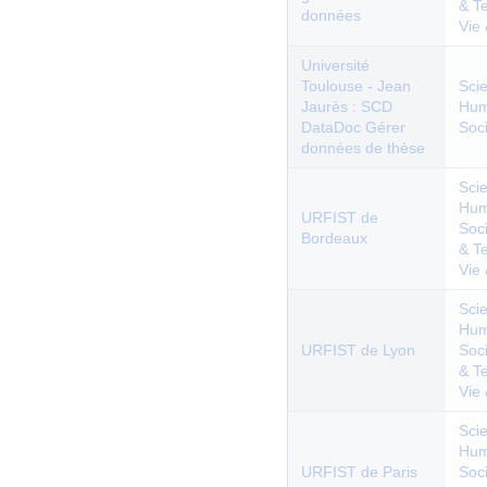
& T
données
Vie
Université
Toulouse - Jean
Sci
Jaurès : SCD
Hum
DataDoc Gérer
Soc
données de thèse
Sci
Hum
URFIST de
Soc
Bordeaux
& T
Vie
Sci
Hum
URFIST de Lyon
Soc
& T
Vie
Sci
Hum
URFIST de Paris
Soc