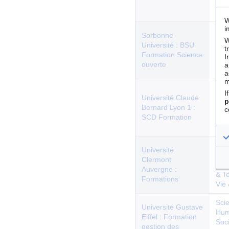
& T
Vie
W
i
Sci
Sorbonne
Hum
W
Université : BSU
t
Soc
Formation Science
I
& T
ouverte
a
Vie
a
m
Sci
I
Université Claude
Hum
p
Bernard Lyon 1 :
Soc
c
SCD Formation
& T
Vie
Sci
Université
Hum
Clermont
Soc
Auvergne :
& T
Formations
Vie
Sci
Université Gustave
Hum
Eiffel : Formation
Soc
gestion des