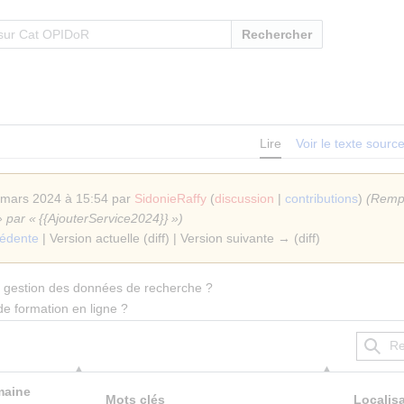
Rechercher
Lire
Voir le texte sourc
 mars 2024 à 15:54 par
SidonieRaffy
(
discussion
|
contributions
)
(Rempl
» par « {{AjouterService2024}} »)
cédente
| Version actuelle (diff) | Version suivante → (diff)
a gestion des données de recherche ?
de formation en ligne ?
aine
Mots clés
Localis