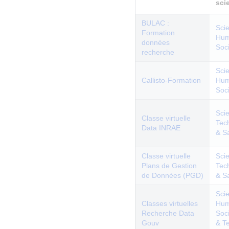
sci
BULAC :
Sci
Formation
Hum
données
Soc
recherche
Sci
Callisto-Formation
Hum
Soc
Sci
Classe virtuelle
Tec
Data INRAE
& S
Classe virtuelle
Sci
Plans de Gestion
Tec
de Données (PGD)
& S
Sci
Classes virtuelles
Hum
Recherche Data
Soc
Gouv
& T