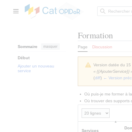
Aller
au
contenu
Menu principal
Formation
Sommaire
masquer
Page
Discussion
Début
Version datée du 15
Ajouter un nouveau
service
« {{AjouterService}} 
(
diff
)
← Version pré
Où puis-je me former à l
Où trouver des supports 
Dom
Services