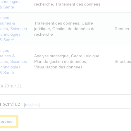
echnologies
,
recherche, Traitement des données
 & Santé
ences
aines &
Traitement des données, Cadre
iales
,
Sciences
juridique, Gestion de données de
Rennes
echnologies
,
recherche
 & Santé
ences
aines &
Analyse statistique, Cadre juridique,
iales
,
Sciences
Plan de gestion de données,
Strasbou
echnologies
,
Visualisation des données
 & Santé
 à 20 sur 21
 service
[
modifier
]
service