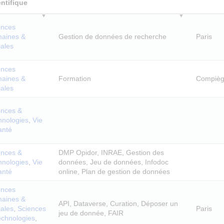
entifique
ences
aines &
Gestion de données de recherche
Paris
iales
ences
aines &
Formation
Compiè
iales
ences &
hnologies
,
Vie
anté
ences &
DMP Opidor, INRAE, Gestion des
hnologies
,
Vie
données, Jeu de données, Infodoc
anté
online, Plan de gestion de données
ences
aines &
API, Dataverse, Curation, Déposer un
iales
,
Sciences
Paris
jeu de donnée, FAIR
echnologies
,